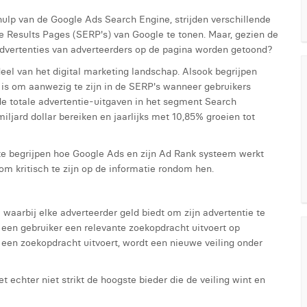
ulp van de Google Ads Search Engine, strijden verschillende
 Results Pages (SERP's) van Google te tonen. Maar, gezien de
advertenties van adverteerders op de pagina worden getoond?
el van het digital marketing landschap. Alsook begrijpen
is om aanwezig te zijn in de SERP's wanneer gebruikers
 de totale advertentie-uitgaven in het segment Search
ljard dollar bereiken en jaarlijks met 10,85% groeien tot
m te begrijpen hoe Google Ads en zijn Ad Rank systeem werkt
 kritisch te zijn op de informatie rondom hen.
aarbij elke adverteerder geld biedt om zijn advertentie te
een gebruiker een relevante zoekopdracht uitvoert op
 een zoekopdracht uitvoert, wordt een nieuwe veiling onder
et echter niet strikt de hoogste bieder die de veiling wint en