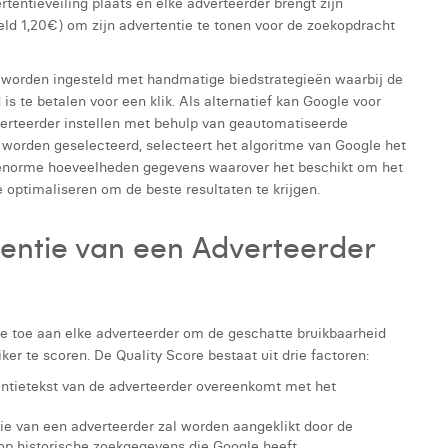
tentieveiling plaats en elke adverteerder brengt zijn
eeld 1,20€) om zijn advertentie te tonen voor de zoekopdracht
orden ingesteld met handmatige biedstrategieën waarbij de
s te betalen voor een klik. Als alternatief kan Google voor
erteerder instellen met behulp van geautomatiseerde
 worden geselecteerd, selecteert het algoritme van Google het
n enorme hoeveelheden gegevens waarover het beschikt om het
e optimaliseren om de beste resultaten te krijgen.
tentie van een Adverteerder
re toe aan elke adverteerder om de geschatte bruikbaarheid
ker te scoren. De Quality Score bestaat uit drie factoren:
ntietekst van de adverteerder overeenkomt met het
tie van een adverteerder zal worden aangeklikt door de
p historische zoekgegevens die Google heeft.