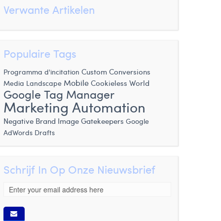
Verwante Artikelen
Populaire Tags
Custom Conversions
Programma d'incitation
Mobile
Cookieless World
Media Landscape
Google Tag Manager
Marketing Automation
Negative Brand Image
Gatekeepers
Google
AdWords Drafts
Schrijf In Op Onze Nieuwsbrief