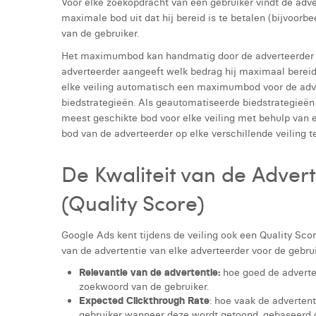
Voor elke zoekopdracht van een gebruiker vindt de adver
maximale bod uit dat hij bereid is te betalen (bijvoorb
van de gebruiker.
Het maximumbod kan handmatig door de adverteerder w
adverteerder aangeeft welk bedrag hij maximaal bereid i
elke veiling automatisch een maximumbod voor de adv
biedstrategieën. Als geautomatiseerde biedstrategieën
meest geschikte bod voor elke veiling met behulp va
bod van de adverteerder op elke verschillende veiling t
De Kwaliteit van de Adver
(Quality Score)
Google Ads kent tijdens de veiling ook een Quality Sco
van de advertentie van elke adverteerder voor de gebrui
Relevantie van de advertentie:
hoe goed de adverte
zoekwoord van de gebruiker.
Expected Clickthrough Rate
: hoe vaak de adverten
gebruiker wanneer deze wordt getoond, gebaseerd o