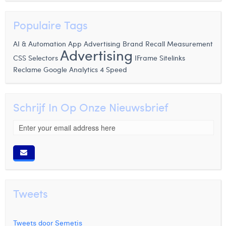
Populaire Tags
AI & Automation
App Advertising
Brand Recall Measurement
Advertising
CSS Selectors
IFrame
Sitelinks
Google Analytics 4
Reclame
Speed
Schrijf In Op Onze Nieuwsbrief
Tweets
Tweets door Semetis