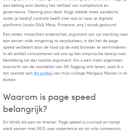
aan belang won dankzij het verhaal van compliance en
Laura Rooseleer
governance. ‘Owning your data’ krijgt steeds meer aandacht,
zodat je bedrijf controle heeft over wat er naar je digitale
Laura Verhelst
platforms (zoals GA4, Meta, Pinterest, enz.) wordt gestuurd.
Lena Pignoloni
Een ander, misschien onderschat, argument om uw tracking naar
een server-side omgeving te verplaatsen, is dat het de page
Leonard Dierickx
speed verbetert door de load op de web browser te verminderen.
In dit artikel concentreren we ons op het empirische bewijs met
Linda Kraim
betrekking tot dat laatste argument. Als u een meer algemeen
Lisa Protin
overzicht van de voordelen van SS Tagging wilt lezen, raad ik u
ten zeerste aan
dit artikel
van mijn collega Margaux Marien in te
Lore Fierens
duiken.
Lotte Vranckx
Waarom is page speed
Louis Nassogne
belangrijk?
Lucas Taels
Dit klinkt als een no-brainer. Page speed is cruciaal en hangt
Manon Houppertz
sterk samen met SEO, user experience en on-site conversion