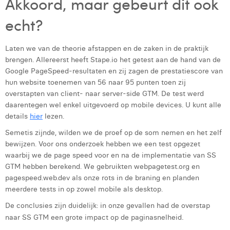
Akkoord, maar gebeurt dit ook
echt?
Laten we van de theorie afstappen en de zaken in de praktijk
brengen. Allereerst heeft Stape.io het getest aan de hand van de
Google PageSpeed-resultaten en zij zagen de prestatiescore van
hun website toenemen van 56 naar 95 punten toen zij
overstapten van client- naar server-side GTM. De test werd
daarentegen wel enkel uitgevoerd op mobile devices. U kunt alle
details
hier
lezen.
Semetis zijnde, wilden we de proef op de som nemen en het zelf
bewijzen. Voor ons onderzoek hebben we een test opgezet
waarbij we de page speed voor en na de implementatie van SS
GTM hebben berekend. We gebruikten webpagetest.org en
pagespeed.web.dev als onze rots in de braning en planden
meerdere tests in op zowel mobile als desktop.
De conclusies zijn duidelijk: in onze gevallen had de overstap
.
naar SS GTM een grote impact op de paginasnelheid