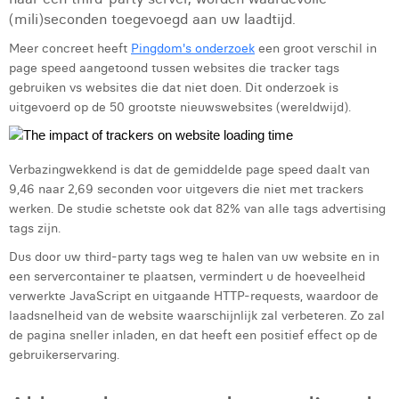
Victor Hayot
(mili)seconden toegevoegd aan uw laadtijd.
William Rezette
Meer concreet heeft
Pingdom's onderzoek
een groot verschil in
page speed aangetoond tussen websites die tracker tags
Yaël Vanhoe
gebruiken vs websites die dat niet doen. Dit onderzoek is
uitgevoerd op de 50 grootste nieuwswebsites (wereldwijd).
Verbazingwekkend is dat de gemiddelde page speed daalt van
9,46 naar 2,69 seconden voor uitgevers die niet met trackers
werken. De studie schetste ook dat 82% van alle tags advertising
tags zijn.
Dus door uw third-party tags weg te halen van uw website en in
een servercontainer te plaatsen, vermindert u de hoeveelheid
verwerkte JavaScript en uitgaande HTTP-requests, waardoor de
laadsnelheid van de website waarschijnlijk zal verbeteren. Zo zal
de pagina sneller inladen, en dat heeft een positief effect op de
gebruikerservaring.