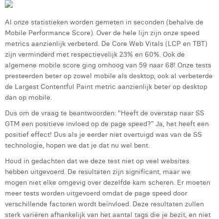
Al onze statistieken worden gemeten in seconden (behalve de
Mobile Performance Score). Over de hele lijn zijn onze speed
metrics aanzienlijk verbeterd. De Core Web Vitals (LCP en TBT)
zijn verminderd met respectievelijk 23% en 60%. Ook de
algemene mobile score ging omhoog van 59 naar 68! Onze tests
presteerden beter op zowel mobile als desktop, ook al verbeterde
de Largest Contentful Paint metric aanzienlijk beter op desktop
dan op mobile.
Dus om de vraag te beantwoorden: "Heeft de overstap naar SS
GTM een positieve invloed op de page speed?” Ja, het heeft een
positief effect! Dus als je eerder niet overtuigd was van de SS
technologie, hopen we dat je dat nu wel bent.
Houd in gedachten dat we deze test niet op veel websites
hebben uitgevoerd. De resultaten zijn significant, maar we
mogen niet elke omgevig over dezelfde kam scheren. Er moeten
meer tests worden uitgevoerd omdat de page speed door
verschillende factoren wordt beïnvloed. Deze resultaten zullen
sterk variëren afhankelijk van het aantal tags die je bezit, en niet