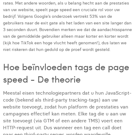
rates. Met andere woorden, als u belang hecht aan de prestaties
Margaux Marien
van uw website, speelt page speed een cruciale rol voor uw
bedrijf. Volgens Google’s onderzoek vertrekt 53% van de
Margaux Snakkers
gebruikers naar de exit gate als het laden van een site langer dan
Mathias Segers
3 seconden duurt. Bovendien merken we dat de aandachtsspanne
van de gemiddelde gebruiker alleen maar korter en korter wordt
Matthias Langenaeker
(kijk hoe TikTok een hoge vlucht heeft genomen!), dus laten we
niet riskeren dat hun geduld op de proef wordt gesteld.
Ninon Chevalier
Hoe beïnvloeden tags de page
Olivia Lohest
speed - De theorie
Pieter Maesmans
Sebastiaan Reeskamp
Meestal eisen technologiepartners dat u hun JavaScript-
code (bekend als third-party tracking-tags) aan uw
Sven Bosschem
website toevoegt, zodat hun platform de prestaties van
Thomas Kurevic
campagnes effectief kan meten. Elke tag die u aan uw
site toevoegt (via GTM of een andere TMS) voert een
Thomas Riis
HTTP-request uit. Dus wanneer een tag een call doet
naar een third-party server, worden waardevolle