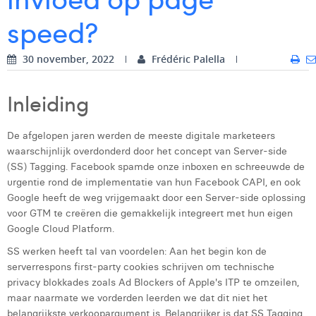
speed?
Digital Business Intern
Dhan Claes
Diane Tremouroux
30 november, 2022
Frédéric Palella
Edouard Polet
Inleiding
Elio Civalleri
Eliott Pousset
De afgelopen jaren werden de meeste digitale marketeers
waarschijnlijk overdonderd door het concept van Server-side
Floriane Defacqz
(SS) Tagging. Facebook spamde onze inboxen en schreeuwde de
urgentie rond de implementatie van hun Facebook CAPI, en ook
Glenn Vanderlinden
Google heeft de weg vrijgemaakt door een Server-side oplossing
voor GTM te creëren die gemakkelijk integreert met hun eigen
Hanne Van Loock
Google Cloud Platform.
Janne Beke
SS werken heeft tal van voordelen: Aan het begin kon de
serverrespons first-party cookies schrijven om technische
Jonas Geiregat
privacy blokkades zoals Ad Blockers of Apple's ITP te omzeilen,
maar naarmate we vorderden leerden we dat dit niet het
Justine Cremer
belangrijkste verkoopargument is. Belangrijker is dat SS Tagging