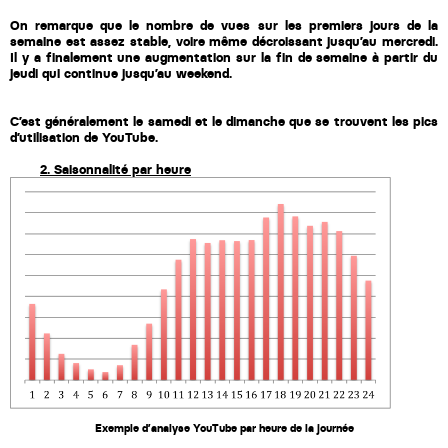
Victor Hayot
On remarque que le nombre de vues sur les premiers jours de la 
semaine est assez stable, voire même décroissant jusqu’au mercredi. 
William Rezette
Il y a finalement une augmentation sur la fin de semaine à partir du 
jeudi qui continue jusqu’au weekend.
Yaël Vanhoe
C’est généralement le samedi et le dimanche que se trouvent les pics 
d’utilisation de YouTube.
2. Saisonnalité par heure
Exemple d’analyse YouTube par heure de la journée