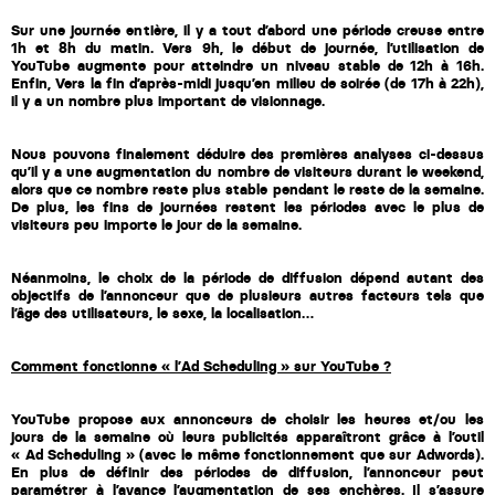
Sur une journée entière, il y a tout d’abord une période creuse entre 
1h et 8h du matin. Vers 9h, le début de journée, l’utilisation de 
YouTube augmente pour atteindre un niveau stable de 12h à 16h. 
Enfin, Vers la fin d’après-midi jusqu’en milieu de soirée (de 17h à 22h), 
il y a un nombre plus important de visionnage.
Nous pouvons finalement déduire des premières analyses ci-dessus 
qu’il y a une augmentation du nombre de visiteurs durant le weekend, 
alors que ce nombre reste plus stable pendant le reste de la semaine. 
De plus, les fins de journées restent les périodes avec le plus de 
visiteurs peu importe le jour de la semaine.
Néanmoins, le choix de la période de diffusion dépend autant des 
objectifs de l’annonceur que de plusieurs autres facteurs tels que 
l’âge des utilisateurs, le sexe, la localisation… 
Comment fonctionne « l’Ad Scheduling » sur YouTube ?
YouTube propose aux annonceurs de choisir les heures et/ou les 
jours de la semaine où leurs publicités apparaîtront grâce à l’outil 
« Ad Scheduling » (avec le même fonctionnement que sur Adwords). 
En plus de définir des périodes de diffusion, l’annonceur peut 
paramétrer à l’avance l’augmentation de ses enchères. Il s’assure 