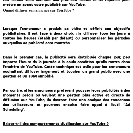
mettre en avant votre publicité sur YouTube.
Laura Rooseleer
Quand diffuser son annonce sur YouTube ?
Laura Verhelst
Lorsque l’annonceur a produit sa vidéo et définit ses objectifs 
Lena Pignoloni
publicitaires, il est face à deux choix : la diffuser tous les jours à 
toutes les heures (établi par défaut) ou personnaliser les périodes 
Leonard Dierickx
auxquelles sa publicité sera montrée.
Linda Kraim
Dans le premier cas, la publicité sera distribuée chaque jour, peu 
importe l’heure de la journée à la seule condition qu’elle rentre dans 
Lisa Protin
l’enchère de YouTube. Cette technique est utile pour les annonceurs 
souhaitant diffuser largement et toucher un grand public avec une 
gestion et un suivi simplifié. 
Lore Fierens
Lotte Vranckx
Par contre, si les annonceurs préfèrent pousser leurs publicités à des 
moments précis ou veulent une gestion plus active et directe de 
diffusion sur YouTube, ils devront faire une analyse des tendances 
Louis Nassogne
des utilisateurs et pourront ensuite faire appel à l’outil “Ad 
Scheduling”.
Lucas Taels
Existe-t-il des comportements d’utilisation sur YouTube ?
Manon Houppertz