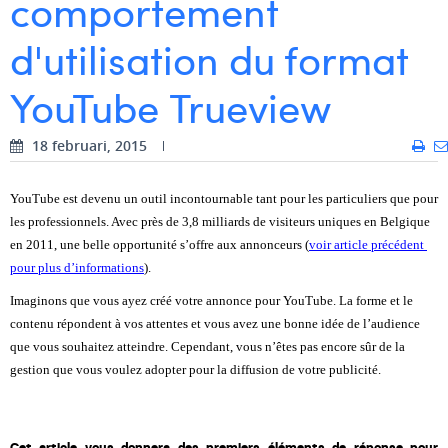
comportement
Digital Business Intern
Dhan Claes
d'utilisation du format
Diane Tremouroux
YouTube Trueview
Edouard Polet
18 februari, 2015
Elio Civalleri
Eliott Pousset
YouTube est devenu un outil incontournable tant pour les particuliers que pour 
les professionnels. Avec près de 3,8 milliards de visiteurs uniques en Belgique 
Floriane Defacqz
en 2011, une belle opportunité s’offre aux annonceurs (
voir article précédent 
pour plus d’informations
).
Glenn Vanderlinden
Imaginons que vous ayez créé votre annonce pour YouTube. La forme et le 
Hanne Van Loock
contenu répondent à vos attentes et vous avez une bonne idée de l’audience 
que vous souhaitez atteindre. Cependant, vous n’êtes pas encore sûr de la 
Janne Beke
gestion que vous voulez adopter pour la diffusion de votre publicité.
Jonas Geiregat
Justine Cremer
Cet article vous donnera des premiers éléments de réponse pour 