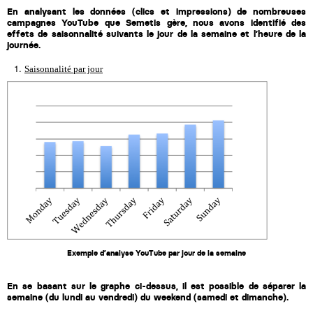
Margaux Marien
En analysant les données (clics et impressions) de nombreuses 
campagnes YouTube que Semetis gère, nous avons identifié des 
effets de saisonnalité suivants le jour de la semaine et l’heure de la 
Margaux Snakkers
journée.
Mathias Segers
Saisonnalité par jour
Matthias Langenaeker
Ninon Chevalier
Olivia Lohest
Pieter Maesmans
Sebastiaan Reeskamp
Sven Bosschem
Exemple d’analyse YouTube par jour de la semaine
Thomas Kurevic
En se basant sur le graphe ci-dessus, il est possible de séparer la 
Thomas Riis
semaine (du lundi au vendredi) du weekend (samedi et dimanche).