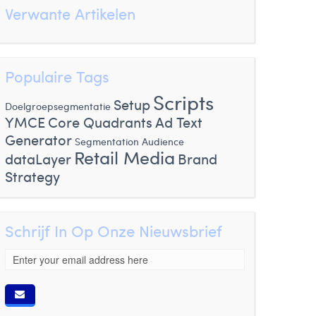
Verwante Artikelen
Populaire Tags
Scripts
Setup
Doelgroepsegmentatie
YMCE
Core Quadrants
Ad Text
Generator
Segmentation Audience
Retail Media
dataLayer
Brand
Strategy
Schrijf In Op Onze Nieuwsbrief