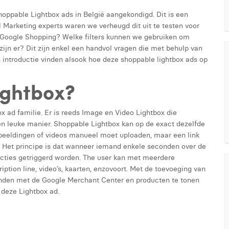
ppable Lightbox ads in België aangekondigd. Dit is een
 Marketing experts waren we verheugd dit uit te testen voor
als Google Shopping? Welke filters kunnen we gebruiken om
zijn er? Dit zijn enkel een handvol vragen die met behulp van
n introductie vinden alsook hoe deze shoppable lightbox ads op
ightbox?
x ad familie. Er is reeds Image en Video Lightbox die
n leuke manier. Shoppable Lightbox kan op de exact dezelfde
fbeeldingen of videos manueel moet uploaden, maar een link
 Het principe is dat wanneer iemand enkele seconden over de
acties getriggerd worden. The user kan met meerdere
ption line, video’s, kaarten, enzovoort. Met de toevoeging van
binden met de Google Merchant Center en producten te tonen
n deze Lightbox ad.