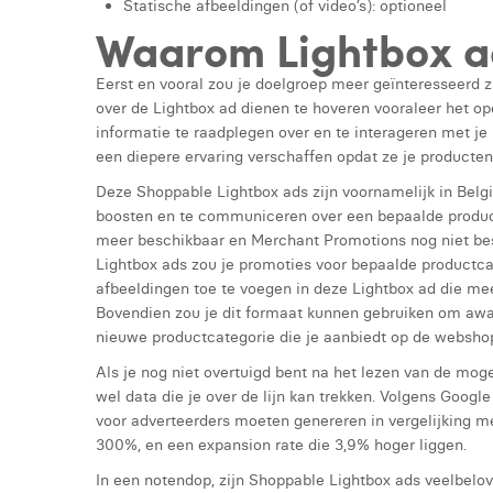
Statische afbeeldingen (of video’s): optioneel
Waarom Lightbox a
Eerst en vooral zou je doelgroep meer geïnteresseerd 
over de Lightbox ad dienen te hoveren vooraleer het op
informatie te raadplegen over en te interageren met je
een diepere ervaring verschaffen opdat ze je producten
Deze Shoppable Lightbox ads zijn voornamelijk in Belgi
boosten en te communiceren over een bepaalde product
meer beschikbaar en Merchant Promotions nog niet bes
Lightbox ads zou je promoties voor bepaalde productcat
afbeeldingen toe te voegen in deze Lightbox ad die me
Bovendien zou je dit formaat kunnen gebruiken om awa
nieuwe productcategorie die je aanbiedt op de websho
Als je nog niet overtuigd bent na het lezen van de moge
wel data die je over de lijn kan trekken. Volgens Google
voor adverteerders moeten genereren in vergelijking m
300%, en een expansion rate die 3,9% hoger liggen.
In een notendop, zijn Shoppable Lightbox ads veelbelov