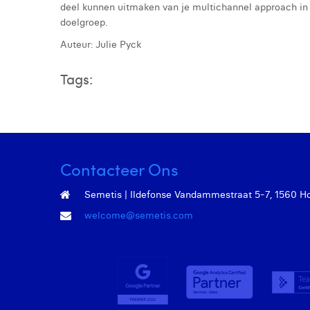
deel kunnen uitmaken van je multichannel approach in 
doelgroep.
Auteur: Julie Pyck
Tags:
Contacteer Ons
Semetis | Ildefonse Vandammestraat 5-7, 1560 Hoei
welcome@semetis.com