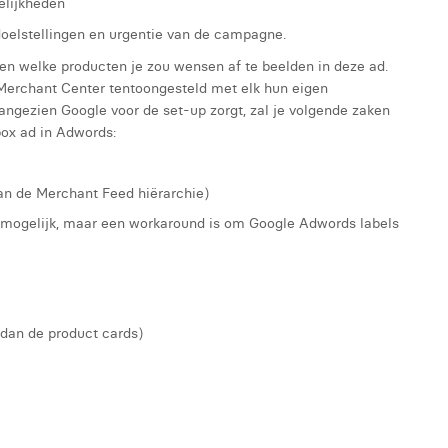
elijkheden
doelstellingen en urgentie van de campagne.
en welke producten je zou wensen af te beelden in deze ad.
 Merchant Center tentoongesteld met elk hun eigen
Aangezien Google voor de set-up zorgt, zal je volgende zaken
box ad in Adwords:
an de Merchant Feed hiërarchie)
et mogelijk, maar een workaround is om Google Adwords labels
 dan de product cards)