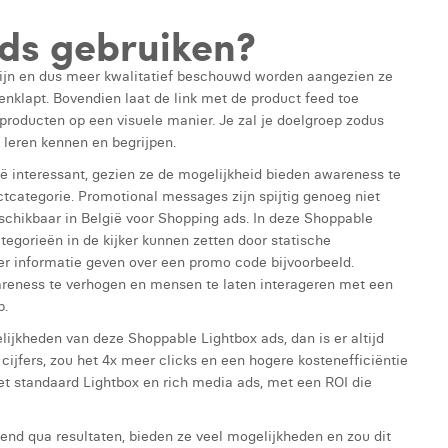
ds gebruiken?
zijn en dus meer kwalitatief beschouwd worden aangezien ze
enklapt. Bovendien laat de link met de product feed toe
 producten op een visuele manier. Je zal je doelgroep zodus
 leren kennen en begrijpen.
ë interessant, gezien ze de mogelijkheid bieden awareness te
categorie. Promotional messages zijn spijtig genoeg niet
chikbaar in België voor Shopping ads. In deze Shoppable
egorieën in de kijker kunnen zetten door statische
er informatie geven over een promo code bijvoorbeeld.
reness te verhogen en mensen te laten interageren met een
p.
lijkheden van deze Shoppable Lightbox ads, dan is er altijd
 cijfers, zou het 4x meer clicks en een hogere kostenefficiëntie
et standaard Lightbox en rich media ads, met een ROI die
end qua resultaten, bieden ze veel mogelijkheden en zou dit