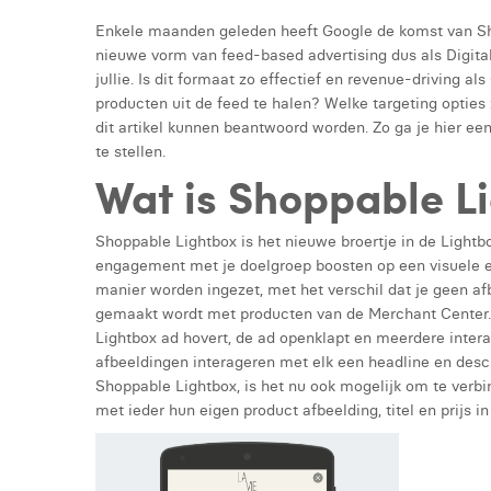
Enkele maanden geleden heeft Google de komst van Sho
nieuwe vorm van feed-based advertising dus als Digital
jullie. Is dit formaat zo effectief en revenue-driving 
producten uit de feed te halen? Welke targeting opties 
dit artikel kunnen beantwoord worden. Zo ga je hier ee
te stellen.
Wat is Shoppable L
Shoppable Lightbox is het nieuwe broertje in de Lightbo
engagement met je doelgroep boosten op een visuele e
manier worden ingezet, met het verschil dat je geen a
gemaakt wordt met producten van de Merchant Center.
Lightbox ad hovert, de ad openklapt en meerdere inter
afbeeldingen interageren met elk een headline en descri
Shoppable Lightbox, is het nu ook mogelijk om te ver
met ieder hun eigen product afbeelding, titel en prijs i