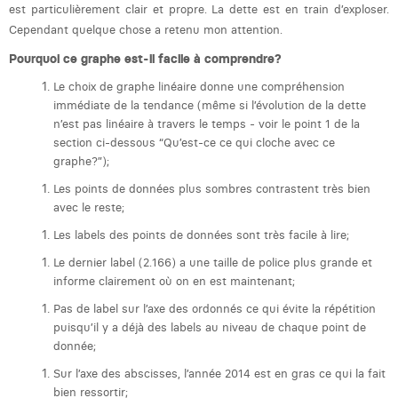
est particulièrement clair et propre. La dette est en train d’exploser.
Margaux Marien
Cependant quelque chose a retenu mon attention.
Margaux Snakkers
Pourquoi ce graphe est-il facile à comprendre?
Mathias Segers
Le choix de graphe linéaire donne une compréhension
immédiate de la tendance (même si l’évolution de la dette
Matthias Langenaeker
n’est pas linéaire à travers le temps - voir le point 1 de la
section ci-dessous “Qu’est-ce ce qui cloche avec ce
Ninon Chevalier
graphe?”);
Les points de données plus sombres contrastent très bien
Olivia Lohest
avec le reste;
Pieter Maesmans
Les labels des points de données sont très facile à lire;
Sebastiaan Reeskamp
Le dernier label (2.166) a une taille de police plus grande et
informe clairement où on en est maintenant;
Sven Bosschem
Pas de label sur l’axe des ordonnés ce qui évite la répétition
puisqu’il y a déjà des labels au niveau de chaque point de
Thomas Kurevic
donnée;
Thomas Riis
Sur l’axe des abscisses, l’année 2014 est en gras ce qui la fait
bien ressortir;