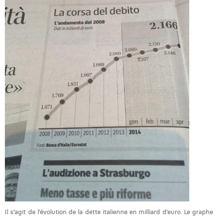
Laura Rooseleer
Laura Verhelst
Lena Pignoloni
Leonard Dierickx
Linda Kraim
Lisa Protin
Lore Fierens
Lotte Vranckx
Louis Nassogne
Lucas Taels
Manon Houppertz
Il s’agit de l’évolution de la dette italienne en milliard d’euro. Le graphe