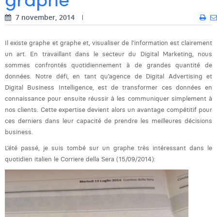
Digital Business Intern
Dhan Claes
7 november, 2014
Diane Tremouroux
Il existe graphe et graphe et, visualiser de l’information est clairement
Edouard Polet
un art. En travaillant dans le secteur du Digital Marketing, nous
sommes confrontés quotidiennement à de grandes quantité de
Elio Civalleri
données. Notre défi, en tant qu’agence de Digital Advertising et
Digital Business Intelligence, est de transformer ces données en
Eliott Pousset
connaissance pour ensuite réussir à les communiquer simplement à
nos clients. Cette expertise devient alors un avantage compétitif pour
Floriane Defacqz
ces derniers dans leur capacité de prendre les meilleures décisions
Glenn Vanderlinden
business.
L’été passé, je suis tombé sur un graphe très intéressant dans le
Hanne Van Loock
quotidien italien le Corriere della Sera (15/09/2014):
Janne Beke
Jonas Geiregat
Justine Cremer