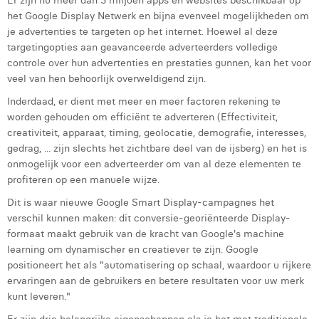
Er zijn nu meer dan 3 miljoen apps en websites beschikbaar op
het Google Display Netwerk en bijna evenveel mogelijkheden om
Digital Business Intern
Dhan Claes
je advertenties te targeten op het internet. Hoewel al deze
targetingopties aan geavanceerde adverteerders volledige
Diane Tremouroux
controle over hun advertenties en prestaties gunnen, kan het voor
veel van hen behoorlijk overweldigend zijn.
Edouard Polet
Inderdaad, er dient met meer en meer factoren rekening te
Elio Civalleri
worden gehouden om efficiënt te adverteren (Effectiviteit,
creativiteit, apparaat, timing, geolocatie, demografie, interesses,
Eliott Pousset
gedrag, ... zijn slechts het zichtbare deel van de ijsberg) en het is
onmogelijk voor een adverteerder om van al deze elementen te
Floriane Defacqz
profiteren op een manuele wijze.
Glenn Vanderlinden
Dit is waar nieuwe Google Smart Display-campagnes het
verschil kunnen maken: dit conversie-georiënteerde Display-
Hanne Van Loock
formaat maakt gebruik van de kracht van Google's machine
learning om dynamischer en creatiever te zijn. Google
Janne Beke
positioneert het als "automatisering op schaal, waardoor u rijkere
Jonas Geiregat
ervaringen aan de gebruikers en betere resultaten voor uw merk
kunt leveren."
Justine Cremer