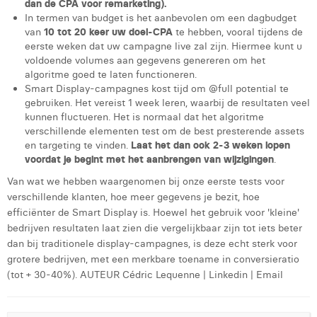
dan de CPA voor remarketing).
In termen van budget is het aanbevolen om een ​​dagbudget
van
10 tot 20 keer uw doel-CPA
te hebben, vooral tijdens de
eerste weken dat uw campagne live zal zijn. Hiermee kunt u
voldoende volumes aan gegevens genereren om het
algoritme goed te laten functioneren.
Smart Display-campagnes kost tijd om @full potential te
gebruiken. Het vereist 1 week leren, waarbij de resultaten veel
kunnen fluctueren. Het is normaal dat het algoritme
verschillende elementen test om de best presterende assets
en targeting te vinden.
Laat het dan ook 2-3 weken lopen
voordat je begint met het aanbrengen van wijzigingen
.
Van wat we hebben waargenomen bij onze eerste tests voor
verschillende klanten, hoe meer gegevens je bezit, hoe
efficiënter de Smart Display is. Hoewel het gebruik voor 'kleine'
bedrijven resultaten laat zien die vergelijkbaar zijn tot iets beter
dan bij traditionele display-campagnes, is deze echt sterk voor
grotere bedrijven, met een merkbare toename in conversieratio
(tot + 30-40%). AUTEUR Cédric Lequenne | Linkedin | Email