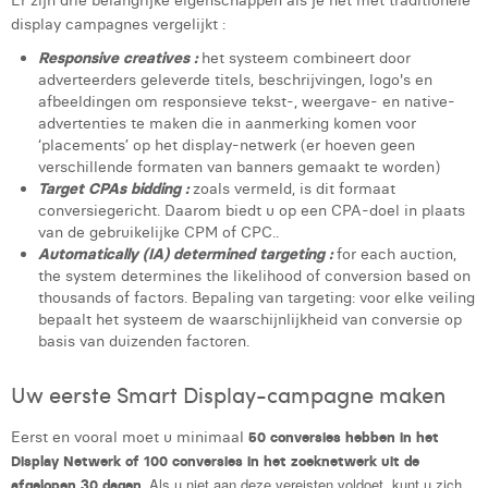
Er zijn drie belangrijke eigenschappen als je het met traditionele
display campagnes vergelijkt :
Laura Rooseleer
Responsive creatives :
het systeem combineert door
Laura Verhelst
adverteerders geleverde titels, beschrijvingen, logo's en
afbeeldingen om responsieve tekst-, weergave- en native-
Lena Pignoloni
advertenties te maken die in aanmerking komen voor
‘placements’ op het display-netwerk (er hoeven geen
Leonard Dierickx
verschillende formaten van banners gemaakt te worden)
Target CPAs bidding :
zoals vermeld, is dit formaat
Linda Kraim
conversiegericht. Daarom biedt u op een CPA-doel in plaats
van de gebruikelijke CPM of CPC..
Lisa Protin
Automatically (IA) determined targeting :
for each auction,
the system determines the likelihood of conversion based on
Lore Fierens
thousands of factors. Bepaling van targeting: voor elke veiling
bepaalt het systeem de waarschijnlijkheid van conversie op
Lotte Vranckx
basis van duizenden factoren.
Louis Nassogne
Uw eerste Smart Display-campagne maken
Lucas Taels
Eerst en vooral moet u minimaal
50 conversies hebben in het
Manon Houppertz
Display Netwerk of 100 conversies in het zoeknetwerk uit de
Als u niet aan deze vereisten voldoet, kunt u zich
afgelopen 30 dagen.