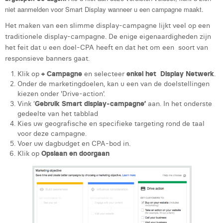
Margaux Marien
niet aanmelden voor Smart Display wanneer u een campagne maakt.
Het maken van een slimme display-campagne lijkt veel op een
Margaux Snakkers
traditionele display-campagne. De enige eigenaardigheden zijn
het feit dat u een doel-CPA heeft en dat het om een soort van
Mathias Segers
responsieve banners gaat.
Matthias Langenaeker
Klik op
+ Campagne
en selecteer
enkel het Display Netwerk
.
Onder de marketingdoelen, kan u een van de doelstellingen
Ninon Chevalier
kiezen onder 'Drive-action'.
Vink ‘
Gebruik
Smart display-campagne’
aan. In het onderste
Olivia Lohest
gedeelte van het tabblad
Kies uw geografische en specifieke targeting rond de taal
Pieter Maesmans
voor deze campagne.
Voer uw dagbudget en CPA-bod in.
Sebastiaan Reeskamp
Klik op
Opslaan en doorgaan
Sven Bosschem
Thomas Kurevic
Thomas Riis