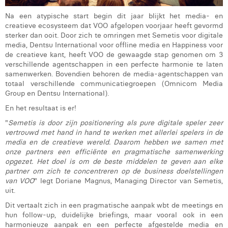
Laura Rooseleer
Na een atypische start begin dit jaar blijkt het media- en
creatieve ecosysteem dat VOO afgelopen voorjaar heeft gevormd
Laura Verhelst
sterker dan ooit. Door zich te omringen met Semetis voor digitale
media, Dentsu International voor offline media en Happiness voor
Lena Pignoloni
de creatieve kant, heeft VOO de gewaagde stap genomen om 3
verschillende agentschappen in een perfecte harmonie te laten
Leonard Dierickx
samenwerken. Bovendien behoren de media-agentschappen van
totaal verschillende communicatiegroepen (Omnicom Media
Group en Dentsu International).
Linda Kraim
En het resultaat is er!
Lisa Protin
"
Semetis is door zijn positionering als pure digitale speler zeer
vertrouwd met hand in hand te werken met allerlei spelers in de
Lore Fierens
media en de creatieve wereld. Daarom hebben we samen met
onze partners een efficiënte en pragmatische samenwerking
Lotte Vranckx
opgezet. Het doel is om de beste middelen te geven aan elke
partner om zich te concentreren op de business doelstellingen
Louis Nassogne
van VOO
" legt Doriane Magnus, Managing Director van Semetis,
uit.
Lucas Taels
Dit vertaalt zich in een pragmatische aanpak wbt de meetings en
hun follow-up, duidelijke briefings, maar vooral ook in een
Manon Houppertz
harmonieuze aanpak en een perfecte afgestelde media en