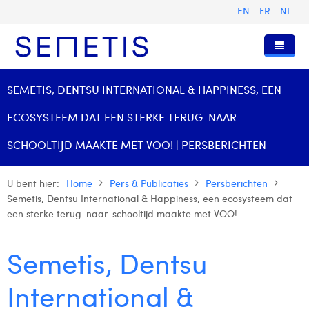
EN
FR
NL
Home
SEMETIS, DENTSU INTERNATIONAL & HAPPINESS, EEN
Diensten
ECOSYSTEEM DAT EEN STERKE TERUG-NAAR-
Wie zijn wij
Digital Advertising
SCHOOLTIJD MAAKTE MET VOO! | PERSBERICHTEN
Pers & Publicaties
Digital Business Intelligence
Onze Geschiedenis
U bent hier:
Home
Pers & Publicaties
Persberichten
Klanten
Technologie
Het Team
Artikels
Semetis, Dentsu International & Happiness, een ecosysteem dat
een sterke terug-naar-schooltijd maakte met VOO!
Vacatures
Trainingen
Onze Waarden
Presentaties en Cases
Anouk Allegaert
Contact
Omnicom Media Group
Persberichten
Strategy Director
Arthur Collard
Semetis, Dentsu
Certificeringen
Digital Business Analyst
Camille Servais
International &
Digital Business Consultant NL
Charlie Deschamps