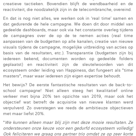
creatieve tactieken. Bovendien blijft de wendbaarheid en de
Margaux Marien
reactiviteit, die noodzakelijk zijn in de telecombranche, overeind.
Margaux Snakkers
En dat is nog niet alles, we werken ook in ‘real time’ samen en
dat gedurende de hele campagne. We doen dit door middel van
Mathias Segers
gedeelde dashboards, maar ook via het constante overleg tijdens
de campagnes over de op de te nemen acties (real time
Matthias Langenaeker
aanpassen van de budgetten op alle kanalen, creatie van nieuwe
visuals tijdens de campagne, mogelijke uitbreiding van acties op
basis van de resultaten, etc.). Transparantie (budgetten zijn bij
Ninon Chevalier
iedereen bekend, documenten worden op gedeelde folders
geplaatst) en reactiviteit zijn de sleutelwoorden van dit
Olivia Lohest
ecosysteem onder leiding van Happiness, dat fungeert als "time
masters", maar waar iedereen zijn eigen expertise behoudt.
Pieter Maesmans
Het bewijs? De eerste fantastische resultaten van de back-to-
Sebastiaan Reeskamp
school campagne! Niet alleen steeg het kwalitatief online
verkeer met bijna 20% ten opzichte van 2019, maar ook het
Sven Bosschem
objectief wat betreft de acquisitie van nieuwe klanten werd
verpulverd. Zo overstegen we reeds de ambitieuze objectieven
met maar liefst 20%.
Thomas Kurevic
"
We kunnen alleen maar blij zijn met deze mooie resultaten. Ze
Thomas Riis
ondersteunen onze keuze voor een gedurfd ecosysteem volledig!
Ook feliciteren we graag ons partner trio omdat ze op zeer korte