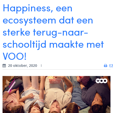
Happiness, een
Digital Business Intern
Dhan Claes
ecosysteem dat een
Diane Tremouroux
sterke terug-naar-
Edouard Polet
Elio Civalleri
schooltijd maakte met
Eliott Pousset
VOO!
Floriane Defacqz
20 oktober, 2020
Glenn Vanderlinden
Hanne Van Loock
Janne Beke
Jonas Geiregat
Justine Cremer