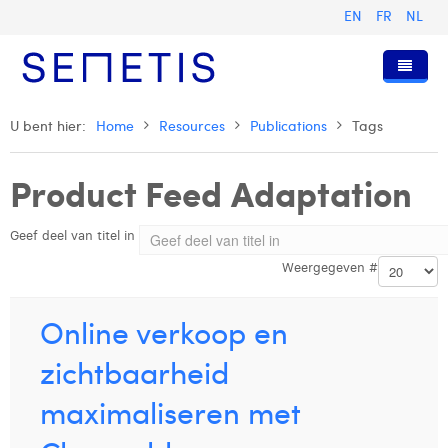
EN
FR
NL
Home
U bent hier:
Home
Resources
Publications
Tags
Diensten
Product Feed Adaptation
Wie zijn wij
Digital Advertising
Geef deel van titel in
Pers & Publicaties
Digital Business Intelligence
Onze Geschiedenis
Weergegeven #
Klanten
Technologie
Het Team
Artikels
Vacatures
Trainingen
Onze Waarden
Presentaties en Cases
Anouk Allegaert
Online verkoop en
Contact
Omnicom Media Group
Persberichten
Strategy Director
Arthur Collard
zichtbaarheid
Certificeringen
Digital Business Analyst
Camille Servais
maximaliseren met
Digital Business Consultant NL
Charlie Deschamps