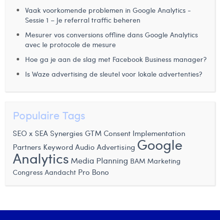
Vaak voorkomende problemen in Google Analytics -
Laura Rooseleer
Sessie 1 – Je referral traffic beheren
Laura Verhelst
Mesurer vos conversions offline dans Google Analytics
avec le protocole de mesure
Lena Pignoloni
Hoe ga je aan de slag met Facebook Business manager?
Leonard Dierickx
Is Waze advertising de sleutel voor lokale advertenties?
Linda Kraim
Lisa Protin
Populaire Tags
Lore Fierens
SEO x SEA Synergies
GTM Consent Implementation
Google
Partners
Keyword
Audio Advertising
Lotte Vranckx
Analytics
Media Planning
BAM Marketing
Louis Nassogne
Pro Bono
Congress
Aandacht
Lucas Taels
Manon Houppertz