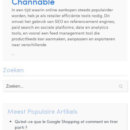
Channable
Digital Business Intern
Dhan Claes
In een tijd waarin online aankopen steeds populairder
worden, heb je als retailer efficiënte tools nodig. Dit
Diane Tremouroux
omvat het gebruik van SEO en referencement engines,
paid search en sociale platforms, data en analytics
Edouard Polet
tools, en vooral een feed management tool die
productfeeds kan aanmaken, aanpassen en exporteren
Elio Civalleri
naar verschillende
...
Eliott Pousset
Floriane Defacqz
Zoeken
Glenn Vanderlinden
Hanne Van Loock
Janne Beke
Meest Populaire Artikels
Jonas Geiregat
Qu’est-ce que le Google Shopping et comment en tirer
Justine Cremer
parti ?