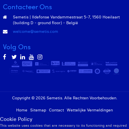
Contacteer Ons
Margaux Marien
Margaux Snakkers
Semetis | Ildefonse Vandammestraat 5-7, 1560 Hoeilaart
(building D - ground floor) - België
Mathias Segers
welcome@semetis.com
Matthias Langenaeker
Volg Ons
Ninon Chevalier
Olivia Lohest
Pieter Maesmans
Sebastiaan Reeskamp
Sven Bosschem
Copyright © 2026 Semetis. Alle Rechten Voorbehouden.
Thomas Kurevic
Home
Sitemap
Contact
Wettelijke Vermeldingen
Cookie Policy
Thomas Riis
This website uses cookies that are necessary to its functioning and required