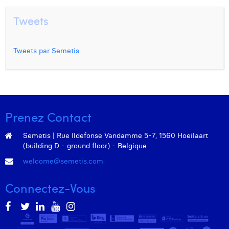
Tweets
Tweets par Semetis
Prenez Contact
Semetis | Rue Ildefonse Vandamme 5-7, 1560 Hoeilaart
(building D - ground floor) - Belgique
welcome@semetis.com
Connectez-Vous