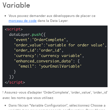
Variable
Vous pouvez demander aux développeurs de placer ce
morceau de code
dans la Data Layer:
! Assurez-vous d’adapter ‘OrderComplete’, ‘order_value’, ‘order_id’
avec les noms que vous utilisez.
Dans l’écran “Variable Configuration”, sélectionnez Choose a