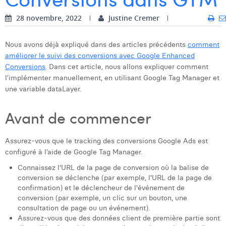
Dhan Claes
28 novembre, 2022
Justine Cremer
Diane Tremouroux
Nous avons déjà expliqué dans des articles précédents
comment
améliorer le suivi des conversions avec Google Enhanced
Edouard Polet
Conversions
. Dans cet article, nous allons expliquer comment
Elio Civalleri
l’implémenter manuellement, en utilisant Google Tag Manager et
une variable dataLayer.
Eliott Pousset
Avant de commencer
Floriane Defacqz
Hanne Van Loock
Assurez-vous que le tracking des conversions Google Ads est
configuré à l’aide de Google Tag Manager.
Janne Beke
Connaissez l'URL de la page de conversion où la balise de
Jonas Geiregat
conversion se déclenche (par exemple, l'URL de la page de
confirmation) et le déclencheur de l'événement de
Justine Cremer
conversion (par exemple, un clic sur un bouton, une
consultation de page ou un événement).
Laura Rooseleer
Assurez-vous que des données client de première partie sont