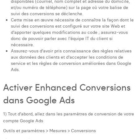
disponibles (courriel, nom complet et adresse du domicile,
Laura Verhelst
et/ou numéro de téléphone) sur la page où votre balise de
suivi des conversions se déclenche.
Lena Pignoloni
Cette mise en œuvre nécessite de connaître la façon dont le
suivi des conversions est configuré sur votre site Web et
Leonard Dierickx
d'apporter quelques modifications au code ; assurez-vous
donc de pouvoir parler avec l'équipe IT du client si
Linda Kraim
nécessaire.
Assurez-vous d'avoir pris connaissance des règles relatives
Lisa Protin
aux données des clients et d'accepter les conditions de
service et les règles de conversion améliorées dans Google
Lore Fierens
Ads.
Lotte Vranckx
Activer Enhanced Conversions
Louis Nassogne
dans Google Ads
Lucas Taels
1) Tout d'abord, allez dans les paramètres de conversion de votre
Manon Houppertz
compte Google Ads
Outils et paramètres > Mesures > Conversions
Margaux Marien