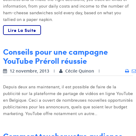
information, from your daily costs and income to the number of
Dhan Claes
ham-cheese sandwiches sold every day, based on what you
tallied on a paper napkin.
Diane Tremouroux
Lire La Suite
Edouard Polet
Elio Civalleri
Conseils pour une campagne
YouTube Préroll réussie
Eliott Pousset
Floriane Defacqz
12 novembre, 2013
Cécile Quinon
Hanne Van Loock
Depuis deux ans maintenant, il est possible de faire de la
publicité sur la plateforme de partage de vidéos en ligne YouTube
Janne Beke
en Belgique. Ceci a ouvert de nombreuses nouvelles opportunités
Jonas Geiregat
publicitaires pour les annonceurs, quels que soient leur budget
marketing. YouTube offre notamment un autre...
Justine Cremer
Laura Rooseleer
Comment toucher votre audience