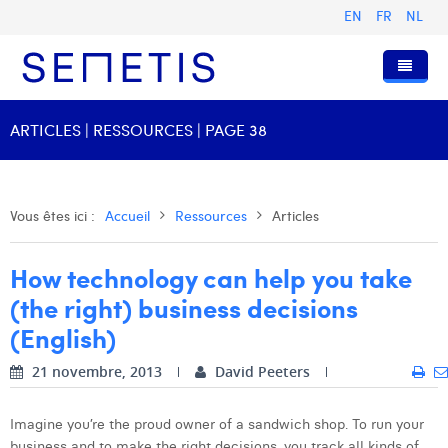
EN
FR
NL
Accueil
ARTICLES | RESSOURCES | PAGE 38
Services
Qui sommes-nous ?
Publicité Digitale
Vous êtes ici :
Accueil
Ressources
Articles
Ressources
Digital Business Intelligence
Notre histoire
How technology can help you take
Clients
Technologie
L'équipe
Articles
(the right) business decisions
Rejoignez-nous
Formations
Nos valeurs
Présentations et Cas
Anouk Allegaert
(English)
Contact
Omnicom Media Group
Communiqués de presse
Digital Business Consultant NL
Arthur Collard
21 novembre, 2013
David Peeters
Certifications
Digital Business Analyst
Camille Servais
Imagine you’re the proud owner of a sandwich shop. To run your
Digital Business Intern
Charlie Deschamps
business and to make the right decisions, you track all kinds of