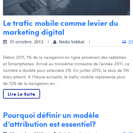
Margaux Snakkers
Mathias Segers
Le trafic mobile comme levier du
Matthias Langenaeker
marketing digital
Ninon Chevalier
31 octobre, 2013
Neda Sekkat
Olivia Lohest
Début 2011, 1% de la navigation en ligne provenait des tablettes
et Smartphones. Arrivé au troisième trimestre de l’année 2011, ce
Pieter Maesmans
nombre a doublé pour atteindre 2%. En juillet 2012, le taux de 5%
Sebastiaan Reeskamp
était atteint. A l’heure actuelle, le trafic mobile représente plus
de 12% de la navigation en...
Sven Bosschem
Lire La Suite
Thomas Kurevic
Thomas Riis
Pourquoi définir un modèle
d’attribution est essentiel?
Victor Hayot