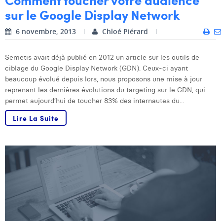
sur le Google Display Network
Laura Verhelst
6 novembre, 2013
Lena Pignoloni
Chloé Piérard
Leonard Dierickx
Semetis avait déjà publié en 2012 un article sur les outils de
ciblage du Google Display Network (GDN). Ceux-ci ayant
Linda Kraim
beaucoup évolué depuis lors, nous proposons une mise à jour
reprenant les dernières évolutions du targeting sur le GDN, qui
Lisa Protin
permet aujourd’hui de toucher 83% des internautes du...
Lore Fierens
Lire La Suite
Lotte Vranckx
Louis Nassogne
Lucas Taels
Manon Houppertz
Margaux Marien