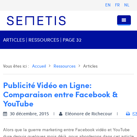
EN
FR
NL
Accueil
ARTICLES | RESSOURCES | PAGE 32
Services
Qui sommes-nous ?
Publicité Digitale
Vous êtes ici :
Accueil
Ressources
Articles
Ressources
Digital Business Intelligence
Notre histoire
Publicité Vidéo en Ligne:
Clients
Technologie
L'équipe
Articles
Comparaison entre Facebook &
Rejoignez-nous
Formations
Nos valeurs
Présentations et Cas
Anouk Allegaert
YouTube
Contact
Omnicom Media Group
Communiqués de presse
Digital Business Consultant NL
Arthur Collard
30 décembre, 2015
Eléonore de Richecour
Certifications
Digital Business Analyst
Camille Servais
Alors que la guerre marketing entre Facebook vidéo et YouTube
Digital Business Intern
Charlie Deschamps
dure depuis quelques mois déjà, nous aborderons dans cet article