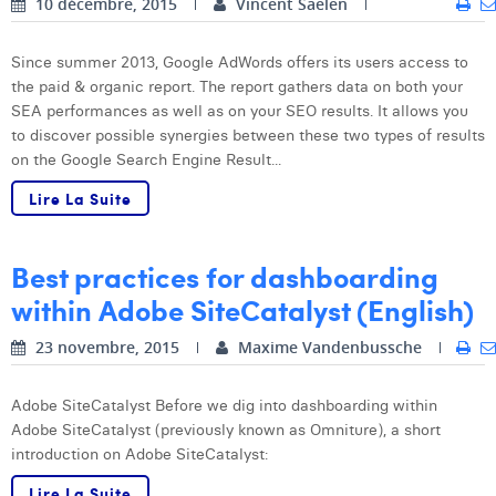
10 décembre, 2015
Vincent Saelen
Margaux Snakkers
Mathias Segers
Since summer 2013, Google AdWords offers its users access to
the paid & organic report. The report gathers data on both your
Matthias Langenaeker
SEA performances as well as on your SEO results. It allows you
to discover possible synergies between these two types of results
Ninon Chevalier
on the Google Search Engine Result...
Olivia Lohest
Lire La Suite
Pieter Maesmans
Best practices for dashboarding
Sebastiaan Reeskamp
within Adobe SiteCatalyst (English)
Sven Bosschem
23 novembre, 2015
Maxime Vandenbussche
Thomas Kurevic
Adobe SiteCatalyst Before we dig into dashboarding within
Thomas Riis
Adobe SiteCatalyst (previously known as Omniture), a short
introduction on Adobe SiteCatalyst:
Victor Hayot
Lire La Suite