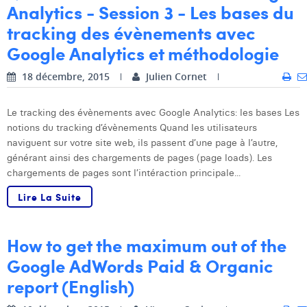
Analytics - Session 3 - Les bases du
Laura Verhelst
tracking des évènements avec
Lena Pignoloni
Google Analytics et méthodologie
Leonard Dierickx
18 décembre, 2015
Julien Cornet
Linda Kraim
Le tracking des évènements avec Google Analytics: les bases Les
Lisa Protin
notions du tracking d’évènements Quand les utilisateurs
naviguent sur votre site web, ils passent d’une page à l’autre,
Lore Fierens
générant ainsi des chargements de pages (page loads). Les
chargements de pages sont l’intéraction principale...
Lotte Vranckx
Lire La Suite
Louis Nassogne
Lucas Taels
How to get the maximum out of the
Google AdWords Paid & Organic
Manon Houppertz
report (English)
Margaux Marien