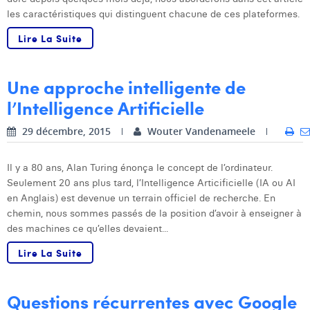
les caractéristiques qui distinguent chacune de ces plateformes.
Dhan Claes
Lire La Suite
Diane Tremouroux
Edouard Polet
Une approche intelligente de
l’Intelligence Artificielle
Elio Civalleri
29 décembre, 2015
Wouter Vandenameele
Eliott Pousset
Floriane Defacqz
Il y a 80 ans, Alan Turing énonça le concept de l’ordinateur.
Seulement 20 ans plus tard, l’Intelligence Articificielle (IA ou AI
Hanne Van Loock
en Anglais) est devenue un terrain officiel de recherche. En
chemin, nous sommes passés de la position d’avoir à enseigner à
Janne Beke
des machines ce qu’elles devaient...
Jonas Geiregat
Lire La Suite
Justine Cremer
Questions récurrentes avec Google
Laura Rooseleer