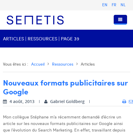
EN
FR
NL
Accueil
ARTICLES | RESSOURCES | PAGE 39
Services
Qui sommes-nous ?
Publicité Digitale
Vous êtes ici :
Accueil
Ressources
Articles
Ressources
Digital Business Intelligence
Notre histoire
Nouveaux formats publicitaires sur
Clients
Technologie
L'équipe
Articles
Google
Rejoignez-nous
Formations
Nos valeurs
Présentations et Cas
Anouk Allegaert
4 août, 2013
Gabriel Goldberg
Contact
Omnicom Media Group
Communiqués de presse
Digital Business Consultant NL
Arthur Collard
Mon collègue Stéphane m’a récemment demandé d’écrire un
Certifications
Digital Business Analyst
Camille Servais
article sur les nouveaux formats publicitaires sur Google ainsi
que l’évolution du Search Marketing. En effet, travaillant depuis
Digital Business Intern
Charlie Deschamps