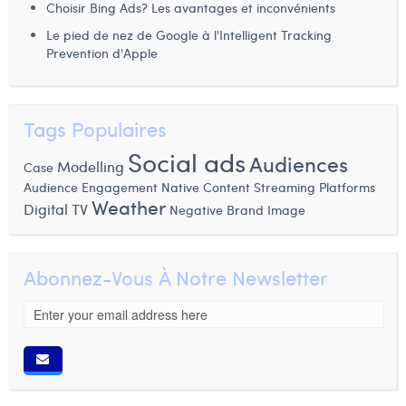
Choisir Bing Ads? Les avantages et inconvénients
Margaux Snakkers
Le pied de nez de Google à l'Intelligent Tracking
Mathias Segers
Prevention d'Apple
Matthias Langenaeker
Ninon Chevalier
Tags Populaires
Social ads
Audiences
Olivia Lohest
Modelling
Case
Audience Engagement
Native Content
Streaming Platforms
Pieter Maesmans
Weather
Digital TV
Negative Brand Image
Sebastiaan Reeskamp
Sven Bosschem
Abonnez-Vous À Notre Newsletter
Thomas Kurevic
Thomas Riis
Victor Hayot