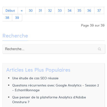
Laura Verhelst
Début
«
30
31
32
33
34
35
36
37
Lena Pignoloni
38
39
Leonard Dierickx
Page 39 sur 39
Recherche
Linda Kraim
Lisa Protin
Lore Fierens
Lotte Vranckx
Articles Les Plus Populaires
Louis Nassogne
Une étude de cas SEO réussie
Lucas Taels
Questions récurrentes avec Google Analytics - Session 2
- Echantillonnage
Manon Houppertz
Que penser de la plateforme Analytics d’Adobe
Margaux Marien
Omniture ?