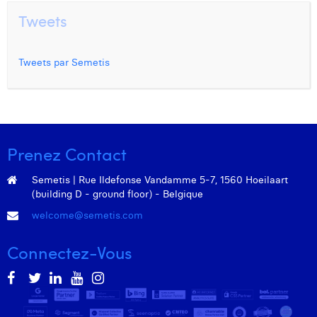
William Rezette
Tweets
Yaël Vanhoe
Tweets par Semetis
Prenez Contact
Semetis | Rue Ildefonse Vandamme 5-7, 1560 Hoeilaart
(building D - ground floor) - Belgique
welcome@semetis.com
Connectez-Vous