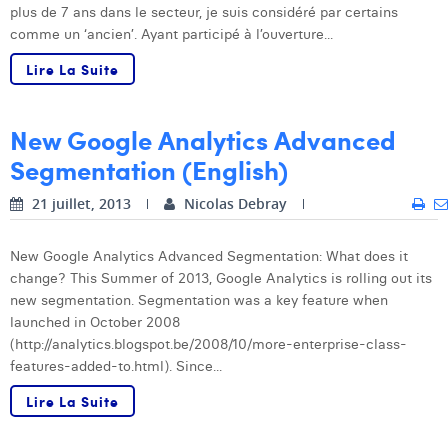
plus de 7 ans dans le secteur, je suis considéré par certains
Dhan Claes
comme un ‘ancien’. Ayant participé à l’ouverture...
Lire La Suite
Diane Tremouroux
Edouard Polet
New Google Analytics Advanced
Elio Civalleri
Segmentation (English)
Eliott Pousset
21 juillet, 2013
Nicolas Debray
Floriane Defacqz
New Google Analytics Advanced Segmentation: What does it
Hanne Van Loock
change? This Summer of 2013, Google Analytics is rolling out its
new segmentation. Segmentation was a key feature when
Janne Beke
launched in October 2008
(http://analytics.blogspot.be/2008/10/more-enterprise-class-
Jonas Geiregat
features-added-to.html). Since...
Justine Cremer
Lire La Suite
Laura Rooseleer