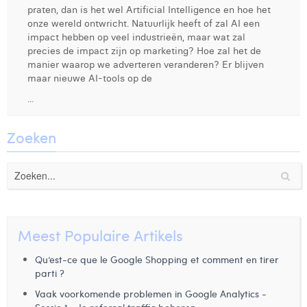
praten, dan is het wel Artificial Intelligence en hoe het
Digital Business Intern
Dhan Claes
onze wereld ontwricht. Natuurlijk heeft of zal AI een
impact hebben op veel industrieën, maar wat zal
Diane Tremouroux
precies de impact zijn op marketing? Hoe zal het de
manier waarop we adverteren veranderen? Er blijven
Edouard Polet
maar nieuwe AI-tools op de
...
Elio Civalleri
Eliott Pousset
Zoeken
Floriane Defacqz
Glenn Vanderlinden
Hanne Van Loock
Meest Populaire Artikels
Janne Beke
Qu’est-ce que le Google Shopping et comment en tirer
Jonas Geiregat
parti ?
Vaak voorkomende problemen in Google Analytics -
Justine Cremer