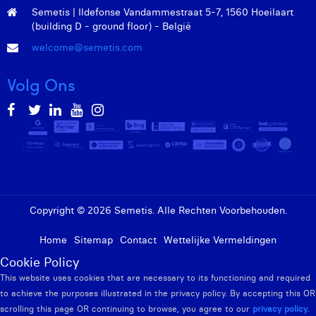
Margaux Marien
Semetis | Ildefonse Vandammestraat 5-7, 1560 Hoeilaart
(building D - ground floor) - België
Margaux Snakkers
welcome@semetis.com
Mathias Segers
Volg Ons
Matthias Langenaeker
Ninon Chevalier
Olivia Lohest
Pieter Maesmans
Sebastiaan Reeskamp
Copyright © 2026 Semetis. Alle Rechten Voorbehouden.
Sven Bosschem
Home
Sitemap
Contact
Wettelijke Vermeldingen
Cookie Policy
Thomas Kurevic
This website uses cookies that are necessary to its functioning and required
Thomas Riis
to achieve the purposes illustrated in the privacy policy. By accepting this OR
scrolling this page OR continuing to browse, you agree to our
privacy policy
.