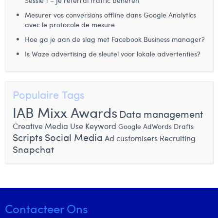
Sessie 1 – Je referral traffic beheren
Laura Rooseleer
Mesurer vos conversions offline dans Google Analytics
avec le protocole de mesure
Laura Verhelst
Hoe ga je aan de slag met Facebook Business manager?
Lena Pignoloni
Is Waze advertising de sleutel voor lokale advertenties?
Leonard Dierickx
Linda Kraim
Populaire Tags
IAB Mixx Awards
Lisa Protin
Data management
Creative Media Use
Keyword
Google AdWords Drafts
Lore Fierens
Scripts
Social Media
Ad customisers
Recruiting
Snapchat
Lotte Vranckx
Louis Nassogne
Lucas Taels
Contacteer Ons
Manon Houppertz