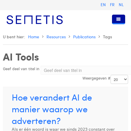
EN
FR
NL
Home
U bent hier:
Home
Resources
Publications
Tags
Diensten
AI Tools
Wie zijn wij
Digital Advertising
Geef deel van titel in
Pers & Publicaties
Digital Business Intelligence
Onze Geschiedenis
Weergegeven #
Klanten
Technologie
Het Team
Artikels
Vacatures
Trainingen
Onze Waarden
Presentaties en Cases
Anouk Allegaert
Hoe verandert AI de
Contact
Omnicom Media Group
Persberichten
Strategy Director
Arthur Collard
manier waarop we
Certificeringen
Digital Business Analyst
Camille Servais
adverteren?
Digital Business Consultant NL
Charlie Deschamps
Als er één woord is waar we sinds 2023 constant over