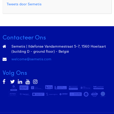
Tweets door Semetis
Contacteer Ons
Semetis | Ildefonse Vandammestraat 5-7, 1560 Hoeilaart
(building D - ground floor) - België
welcome@semetis.com
Volg Ons