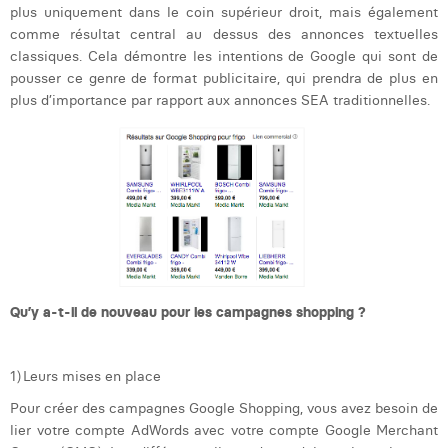
plus uniquement dans le coin supérieur droit, mais également
Laura Rooseleer
comme résultat central au dessus des annonces textuelles
classiques. Cela démontre les intentions de Google qui sont de
Laura Verhelst
pousser ce genre de format publicitaire, qui prendra de plus en
plus d’importance par rapport aux annonces SEA traditionnelles.
Lena Pignoloni
Leonard Dierickx
Linda Kraim
Lisa Protin
Lore Fierens
Lotte Vranckx
Qu’y a-t-il de nouveau pour les campagnes shopping ?
Louis Nassogne
1)
Leurs mises en place
Lucas Taels
Pour créer des campagnes Google Shopping, vous avez besoin de
Manon Houppertz
lier votre compte AdWords avec votre compte Google Merchant