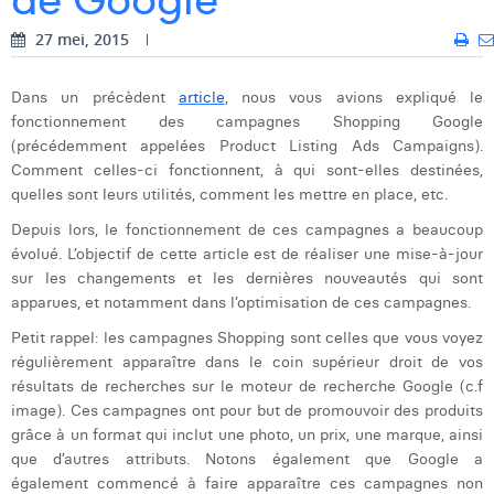
Digital Business Intern
Dhan Claes
27 mei, 2015
Diane Tremouroux
Dans un précèdent
article
, nous vous avions expliqué le
fonctionnement des campagnes Shopping Google
Edouard Polet
(précédemment appelées Product Listing Ads Campaigns).
Elio Civalleri
Comment celles-ci fonctionnent, à qui sont-elles destinées,
quelles sont leurs utilités, comment les mettre en place, etc.
Eliott Pousset
Depuis lors, le fonctionnement de ces campagnes a beaucoup
évolué. L’objectif de cette article est de réaliser une mise-à-jour
Floriane Defacqz
sur les changements et les dernières nouveautés qui sont
Glenn Vanderlinden
apparues, et notamment dans l’optimisation de ces campagnes.
Petit rappel: les campagnes Shopping sont celles que vous voyez
Hanne Van Loock
régulièrement apparaître dans le coin supérieur droit de vos
résultats de recherches sur le moteur de recherche Google (c.f
Janne Beke
image). Ces campagnes ont pour but de promouvoir des produits
Jonas Geiregat
grâce à un format qui inclut une photo, un prix, une marque, ainsi
que d’autres attributs. Notons également que Google a
Justine Cremer
également commencé à faire apparaître ces campagnes non