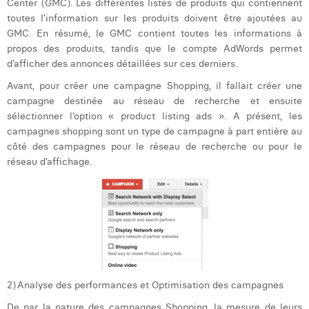
Center (GMC).
Les différentes listes de produits qui contiennent
Margaux Marien
toutes l’information sur les produits doivent être ajoutées au
GMC. En résumé, le GMC contient toutes les informations à
Margaux Snakkers
propos des produits, tandis que le compte AdWords permet
d’afficher des annonces détaillées sur ces derniers.
Mathias Segers
Avant, pour créer une campagne Shopping, il fallait créer une
Matthias Langenaeker
campagne destinée au réseau de recherche et ensuite
sélectionner l’option « product listing ads ». A présent, les
Ninon Chevalier
campagnes shopping sont un type de campagne à part entière au
côté des campagnes pour le réseau de recherche ou pour le
Olivia Lohest
réseau d’affichage.
Pieter Maesmans
Sebastiaan Reeskamp
Sven Bosschem
Thomas Kurevic
2)
Analyse des performances et Optimisation des campagnes
Thomas Riis
De par la nature des campagnes Shopping, la mesure de leurs