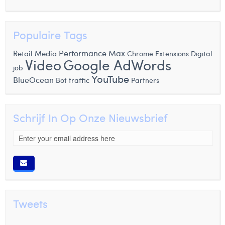
Populaire Tags
Retail Media
Performance Max
Chrome Extensions
Digital
Video
Google AdWords
job
YouTube
BlueOcean
Bot traffic
Partners
Schrijf In Op Onze Nieuwsbrief
Tweets