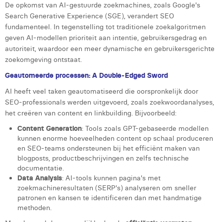
De opkomst van AI-gestuurde zoekmachines, zoals Google's
Laura Rooseleer
Search Generative Experience (SGE), verandert SEO
fundamenteel. In tegenstelling tot traditionele zoekalgoritmen
Laura Verhelst
geven AI-modellen prioriteit aan intentie, gebruikersgedrag en
autoriteit, waardoor een meer dynamische en gebruikersgerichte
Lena Pignoloni
zoekomgeving ontstaat.
Leonard Dierickx
Geautomeerde processen: A Double-Edged Sword
Linda Kraim
AI heeft veel taken geautomatiseerd die oorspronkelijk door
SEO-professionals werden uitgevoerd, zoals zoekwoordanalyses,
Lisa Protin
het creëren van content en linkbuilding. Bijvoorbeeld:
Content Generation
: Tools zoals GPT-gebaseerde modellen
Lore Fierens
kunnen enorme hoeveelheden content op schaal produceren
en SEO-teams ondersteunen bij het efficiënt maken van
Lotte Vranckx
blogposts, productbeschrijvingen en zelfs technische
documentatie.
Louis Nassogne
Data Analysis
: AI-tools kunnen pagina's met
zoekmachineresultaten (SERP's) analyseren om sneller
Lucas Taels
patronen en kansen te identificeren dan met handmatige
methoden.
Manon Houppertz