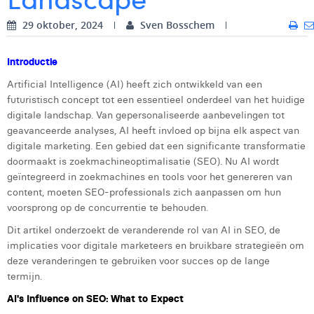
Digital Business Intern
Dhan Claes
29 oktober, 2024
Sven Bosschem
Diane Tremouroux
Introductie
Edouard Polet
Artificial Intelligence (AI) heeft zich ontwikkeld van een
futuristisch concept tot een essentieel onderdeel van het huidige
Elio Civalleri
digitale landschap. Van gepersonaliseerde aanbevelingen tot
geavanceerde analyses, AI heeft invloed op bijna elk aspect van
Eliott Pousset
digitale marketing. Een gebied dat een significante transformatie
doormaakt is zoekmachineoptimalisatie (SEO). Nu AI wordt
Floriane Defacqz
geïntegreerd in zoekmachines en tools voor het genereren van
Glenn Vanderlinden
content, moeten SEO-professionals zich aanpassen om hun
voorsprong op de concurrentie te behouden.
Hanne Van Loock
Dit artikel onderzoekt de veranderende rol van AI in SEO, de
implicaties voor digitale marketeers en bruikbare strategieën om
Janne Beke
deze veranderingen te gebruiken voor succes op de lange
Jonas Geiregat
termijn.
AI's Influence on SEO: What to Expect
Justine Cremer