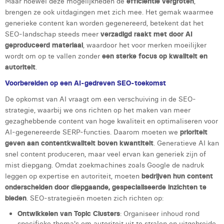
Maar hoewel deze mogelijkheden de
efficiëntie vergroten
,
Margaux Marien
brengen ze ook uitdagingen met zich mee. Het gemak waarmee
generieke content kan worden gegenereerd, betekent dat het
Margaux Snakkers
SEO-landschap steeds meer
verzadigd raakt met door AI
geproduceerd materiaal
, waardoor het voor merken moeilijker
Mathias Segers
wordt om op te vallen zonder
een sterke focus op kwaliteit en
autoriteit
.
Matthias Langenaeker
Voorbereiden op een AI-gedreven SEO-toekomst
Ninon Chevalier
De opkomst van AI vraagt om een verschuiving in de SEO-
Olivia Lohest
strategie, waarbij we ons richten op het maken van meer
gezaghebbende content van hoge kwaliteit en optimaliseren voor
Pieter Maesmans
AI-gegenereerde SERP-functies. Daarom moeten we
prioriteit
geven aan contentkwaliteit boven kwantiteit
. Generatieve AI kan
Sebastiaan Reeskamp
snel content produceren, maar veel ervan kan generiek zijn of
mist diepgang. Omdat zoekmachines zoals Google de nadruk
Sven Bosschem
leggen op expertise en autoriteit, moeten
bedrijven hun content
onderscheiden door diepgaande, gespecialiseerde inzichten te
Thomas Kurevic
bieden
. SEO-strategieën moeten zich richten op:
Thomas Riis
Ontwikkelen van Topic Clusters
: Organiseer inhoud rond
specifieke thema's om autoriteit uit te stralen en uitgebreide