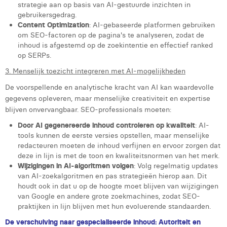
strategie aan op basis van AI-gestuurde inzichten in
gebruikersgedrag.
Content Optimization
: AI-gebaseerde platformen gebruiken
om SEO-factoren op de pagina's te analyseren, zodat de
inhoud is afgestemd op de zoekintentie en effectief ranked
op SERPs.
3. Menselijk toezicht integreren met AI-mogelijkheden
De voorspellende en analytische kracht van AI kan waardevolle
gegevens opleveren, maar menselijke creativiteit en expertise
blijven onvervangbaar. SEO-professionals moeten:
Door AI gegenereerde inhoud controleren op kwaliteit
: AI-
tools kunnen de eerste versies opstellen, maar menselijke
redacteuren moeten de inhoud verfijnen en ervoor zorgen dat
deze in lijn is met de toon en kwaliteitsnormen van het merk.
Wijzigingen in AI-algoritmen volgen
: Volg regelmatig updates
van AI-zoekalgoritmen en pas strategieën hierop aan. Dit
houdt ook in dat u op de hoogte moet blijven van wijzigingen
van Google en andere grote zoekmachines, zodat SEO-
praktijken in lijn blijven met hun evoluerende standaarden.
De verschuiving naar gespecialiseerde inhoud: Autoriteit en