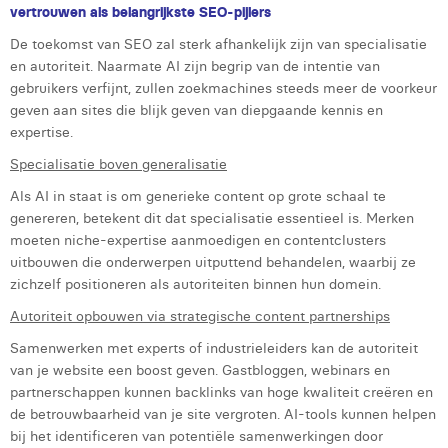
vertrouwen als belangrijkste SEO-pijlers
De toekomst van SEO zal sterk afhankelijk zijn van specialisatie
en autoriteit. Naarmate AI zijn begrip van de intentie van
gebruikers verfijnt, zullen zoekmachines steeds meer de voorkeur
geven aan sites die blijk geven van diepgaande kennis en
expertise.
Specialisatie boven generalisatie
Als AI in staat is om generieke content op grote schaal te
genereren, betekent dit dat specialisatie essentieel is. Merken
moeten niche-expertise aanmoedigen en contentclusters
uitbouwen die onderwerpen uitputtend behandelen, waarbij ze
zichzelf positioneren als autoriteiten binnen hun domein.
Autoriteit opbouwen via strategische content partnerships
Samenwerken met experts of industrieleiders kan de autoriteit
van je website een boost geven. Gastbloggen, webinars en
partnerschappen kunnen backlinks van hoge kwaliteit creëren en
de betrouwbaarheid van je site vergroten. AI-tools kunnen helpen
bij het identificeren van potentiële samenwerkingen door