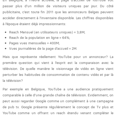
En Belgique, à l’heure actuelle, la page d’accueil de YouTube voit
Laura Rooseleer
passer plus d’un million de visiteurs uniques par jour. Du côté
publicitaire, c’est toute fin 2011 que les annonceurs Belges peuvent
Laura Verhelst
accèder directement à l’inventaire disponible. Les chiffres disponibles
à l’époque étaient déjà impressionnants:
Lena Pignoloni
Reach Mensuel (en utilisateurs uniques) = 3,8M;
Leonard Dierickx
Reach de la population en ligne = 64%;
Pages vues mensuelles = 400M;
Linda Kraim
Vues journalières de la page d’accueil = 2M.
Mais que représente réellement YouTube pour un annonceur? La
Lisa Protin
première question qui vient à l’esprit est la comparaison avec la
Lore Fierens
télévision. De quelle manière le visionnage de vidéo en ligne vient
perturber les habitudes de consommation de contenu vidéo et par là
Lotte Vranckx
la télévision?
Louis Nassogne
Par exemple en Belgique, YouTube a une audience pratiquement
comparable à celle d’une grande chaîne de télévision. Evidemment, on
Lucas Taels
peut aussi regarder Google comme un complément à une campagne
de pub tv. Google présente régulièrement le concept de Tv plus et
Manon Houppertz
YouTube comme un offrant un reach étendu venant compléter le