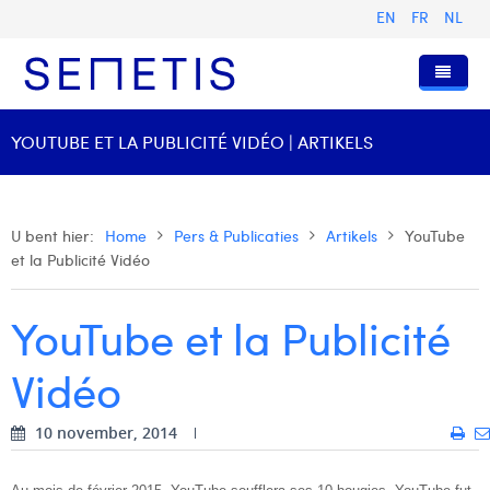
EN
FR
NL
Home
YOUTUBE ET LA PUBLICITÉ VIDÉO | ARTIKELS
Diensten
Wie zijn wij
Digital Advertising
U bent hier:
Home
Pers & Publicaties
Artikels
YouTube
et la Publicité Vidéo
Pers & Publicaties
Digital Business Intelligence
Onze Geschiedenis
Klanten
Technologie
Het Team
Artikels
YouTube et la Publicité
Vacatures
Trainingen
Onze Waarden
Presentaties en Cases
Anouk Allegaert
Vidéo
Contact
Omnicom Media Group
Persberichten
Strategy Director
Arthur Collard
10 november, 2014
Certificeringen
Digital Business Analyst
Camille Servais
Digital Business Consultant NL
Charlie Deschamps