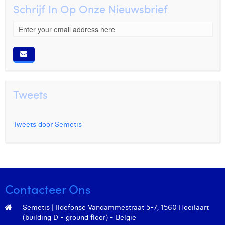
Schrijf In Op Onze Nieuwsbrief
Tweets
Tweets door Semetis
Contacteer Ons
Semetis | Ildefonse Vandammestraat 5-7, 1560 Hoeilaart
(building D - ground floor) - België