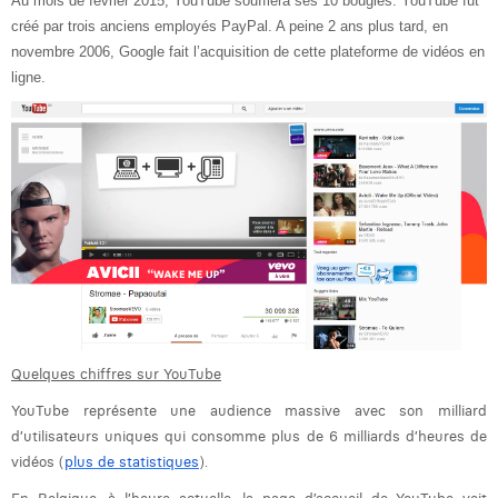
Au mois de février 2015, YouTube soufflera ses 10 bougies. YouTube fut
créé par trois anciens employés PayPal. A peine 2 ans plus tard, en
Digital Business Intern
Dhan Claes
novembre 2006, Google fait l’acquisition de cette plateforme de vidéos en
ligne.
Diane Tremouroux
Edouard Polet
Elio Civalleri
Eliott Pousset
Floriane Defacqz
Glenn Vanderlinden
Hanne Van Loock
Quelques chiffres sur YouTube
Janne Beke
YouTube représente une audience massive avec son milliard
Jonas Geiregat
d’utilisateurs uniques qui consomme plus de 6 milliards d’heures de
vidéos (
plus de statistiques
).
Justine Cremer