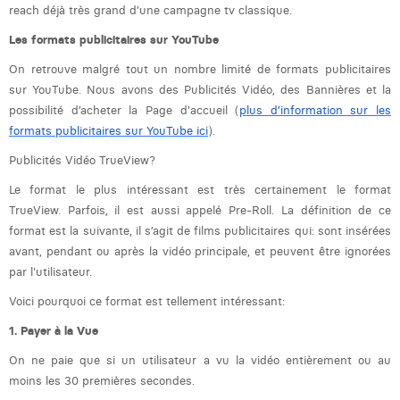
reach déjà très grand d’une campagne tv classique.
Margaux Marien
Les formats publicitaires sur YouTube
Margaux Snakkers
On retrouve malgré tout un nombre limité de formats publicitaires
Mathias Segers
sur YouTube. Nous avons des Publicités Vidéo, des Bannières et la
possibilité d’acheter la Page d'accueil (
plus d’information sur les
Matthias Langenaeker
formats publicitaires sur YouTube ici
).
Ninon Chevalier
Publicités Vidéo TrueView?
Le format le plus intéressant est très certainement le format
Olivia Lohest
TrueView. Parfois, il est aussi appelé Pre-Roll. La définition de ce
Pieter Maesmans
format est la suivante, il s’agit de films publicitaires qui: sont insérées
avant, pendant ou après la vidéo principale, et peuvent être ignorées
Sebastiaan Reeskamp
par l'utilisateur.
Sven Bosschem
Voici pourquoi ce format est tellement intéressant:
1. Payer à la Vue
Thomas Kurevic
On ne paie que si un utilisateur a vu la vidéo entièrement ou au
Thomas Riis
moins les 30 premières secondes.