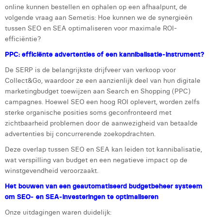
online kunnen bestellen en ophalen op een afhaalpunt, de
Laura Rooseleer
volgende vraag aan Semetis: Hoe kunnen we de synergieën
tussen SEO en SEA optimaliseren voor maximale ROI-
Laura Verhelst
efficiëntie?
Lena Pignoloni
PPC: efficiënte advertenties of een kannibalisatie-instrument?
Leonard Dierickx
De SERP is de belangrijkste drijfveer van verkoop voor
Collect&Go, waardoor ze een aanzienlijk deel van hun digitale
Linda Kraim
marketingbudget toewijzen aan Search en Shopping (PPC)
campagnes. Hoewel SEO een hoog ROI oplevert, worden zelfs
Lisa Protin
sterke organische posities soms geconfronteerd met
zichtbaarheid problemen door de aanwezigheid van betaalde
Lore Fierens
advertenties bij concurrerende zoekopdrachten.
Lotte Vranckx
Deze overlap tussen SEO en SEA kan leiden tot kannibalisatie,
wat verspilling van budget en een negatieve impact op de
Louis Nassogne
winstgevendheid veroorzaakt.
Lucas Taels
Het bouwen van een geautomatiseerd budgetbeheer systeem
om SEO- en SEA-investeringen te optimaliseren
Manon Houppertz
Onze uitdagingen waren duidelijk: