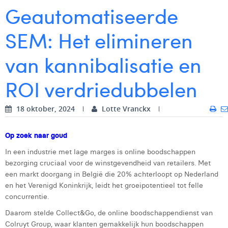
Geautomatiseerde
Digital Business Intern
Dhan Claes
SEM: Het elimineren
Diane Tremouroux
van kannibalisatie en
Edouard Polet
Elio Civalleri
ROI verdriedubbelen
Eliott Pousset
18 oktober, 2024
Lotte Vranckx
Floriane Defacqz
Op zoek naar goud
Glenn Vanderlinden
In een industrie met lage marges is online boodschappen
Hanne Van Loock
bezorging cruciaal voor de winstgevendheid van retailers. Met
een markt doorgang in België die 20% achterloopt op Nederland
Janne Beke
en het Verenigd Koninkrijk, leidt het groeipotentieel tot felle
concurrentie.
Jonas Geiregat
Daarom stelde Collect&Go, de online boodschappendienst van
Justine Cremer
Colruyt Group, waar klanten gemakkelijk hun boodschappen