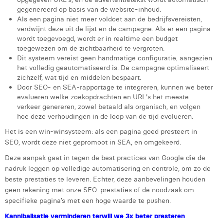
Victor Hayot
gegenereerd op basis van de website-inhoud.
Als een pagina niet meer voldoet aan de bedrijfsvereisten,
William Rezette
verdwijnt deze uit de lijst en de campagne. Als er een pagina
wordt toegevoegd, wordt er in realtime een budget
Yaël Vanhoe
toegewezen om de zichtbaarheid te vergroten.
Dit systeem vereist geen handmatige configuratie, aangezien
het volledig geautomatiseerd is. De campagne optimaliseert
zichzelf, wat tijd en middelen bespaart.
Door SEO- en SEA-rapportage te integreren, kunnen we beter
evalueren welke zoekopdrachten en URL's het meeste
verkeer genereren, zowel betaald als organisch, en volgen
hoe deze verhoudingen in de loop van de tijd evolueren.
Het is een win-winsysteem: als een pagina goed presteert in
SEO, wordt deze niet gepromoot in SEA, en omgekeerd.
Deze aanpak gaat in tegen de best practices van Google die de
nadruk leggen op volledige automatisering en controle, om zo de
beste prestaties te leveren. Echter, deze aanbevelingen houden
geen rekening met onze SEO-prestaties of de noodzaak om
specifieke pagina’s met een hoge waarde te pushen.
Kannibalisatie verminderen terwijl we 3x beter presteren