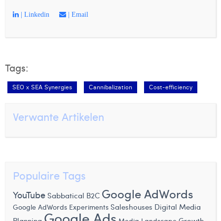
| Linkedin
| Email
Tags:
SEO x SEA Synergies
Cannibalization
Cost-efficiency
Verwante Artikelen
Populaire Tags
Google AdWords
YouTube
Sabbatical
B2C
Google AdWords Experiments
Saleshouses
Digital Media
Google Ads
Planning
Growth
Media Landscape