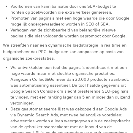
Margaux Marien
Voorkomen van kannibalisatie door ons SEA-budget te
richten op zoekwoorden die extra verkeer genereren.
Margaux Snakkers
Promoten van pagina’s met een hoge waarde die door Google
mogelijk ondergewaardeerd worden in SEO of SEA.
Mathias Segers
Verhogen van de zichtbaarheid van belangrijke nieuwe
pagina's die niet voldoende worden gepromoot door Google.
Matthias Langenaeker
We streefden naar een dynamische biedstrategie in realtime en
budgetbeheer dat PPC-budgetten kan aanpassen op basis van
Ninon Chevalier
organische zoekprestaties.
Olivia Lohest
We ontwikkelden een tool die pagina's identificeert met een
hoge waarde maar met slechte organische prestaties.
Pieter Maesmans
Aangezien Collect&Go meer dan 20.000 producten aanbiedt,
was automatisering essentieel. De tool haalde gegevens uit
Sebastiaan Reeskamp
Google Search Console om slecht presterende SEO-pagina's
te vinden, met een ranking lager dan 5 en minder dan duizend
Sven Bosschem
vertoningen.
Deze geautomatiseerde lijst was gekoppeld aan Google Ads
Thomas Kurevic
via Dynamic Search Ads, met twee belangrijke voordelen:
advertenties worden alleen weergegeven als de zoekopdracht
Thomas Riis
van de gebruiker overeenkomt met de inhoud van de
opgegeven URL's, en de advertentietekst wordt automatisch