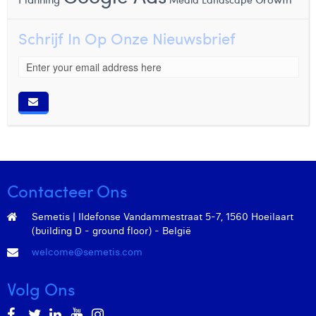
Schrijf In Op Onze Nieuwsbrief
Contacteer Ons
Semetis | Ildefonse Vandammestraat 5-7, 1560 Hoeilaart
(building D - ground floor) - België
welcome@semetis.com
Volg Ons