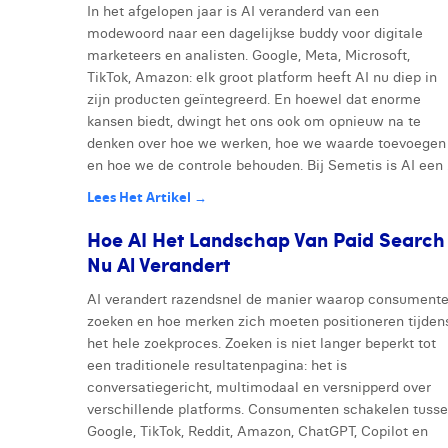
In het afgelopen jaar is AI veranderd van een
modewoord naar een dagelijkse buddy voor digitale
marketeers en analisten. Google, Meta, Microsoft,
TikTok, Amazon: elk groot platform heeft AI nu diep in
zijn producten geïntegreerd. En hoewel dat enorme
kansen biedt, dwingt het ons ook om opnieuw na te
denken over hoe we werken, hoe we waarde toevoegen
en hoe we de controle behouden. Bij Semetis is AI een .
Lees Het Artikel →
Hoe AI Het Landschap Van Paid Search
Nu Al Verandert
AI verandert razendsnel de manier waarop consument
zoeken en hoe merken zich moeten positioneren tijden
het hele zoekproces. Zoeken is niet langer beperkt tot
een traditionele resultatenpagina: het is
conversatiegericht, multimodaal en versnipperd over
verschillende platforms. Consumenten schakelen tuss
Google, TikTok, Reddit, Amazon, ChatGPT, Copilot en