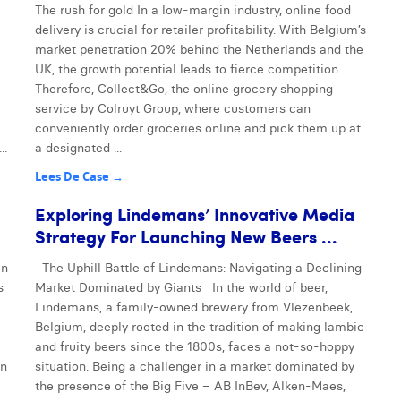
The rush for gold In a low-margin industry, online food
delivery is crucial for retailer profitability. With Belgium’s
market penetration 20% behind the Netherlands and the
UK, the growth potential leads to fierce competition.
Therefore, Collect&Go, the online grocery shopping
service by Colruyt Group, where customers can
conveniently order groceries online and pick them up at
..
a designated ...
Lees De Case →
Exploring Lindemans’ Innovative Media
Strategy For Launching New Beers ...
en
The Uphill Battle of Lindemans: Navigating a Declining
s
Market Dominated by Giants In the world of beer,
Lindemans, a family-owned brewery from Vlezenbeek,
Belgium, deeply rooted in the tradition of making lambic
and fruity beers since the 1800s, faces a not-so-hoppy
en
situation. Being a challenger in a market dominated by
the presence of the Big Five – AB InBev, Alken-Maes,