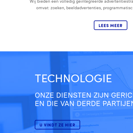
Wij bieden een volledig geïntegreerde advertentiestra
omvat: zoeken, beeldadvertenties, programmatisch
LEES MEER
TECHNOLOGIE
ONZE DIENSTEN ZIJN GERI
EN DIE VAN DERDE PARTIJE
U VINDT ZE HIER