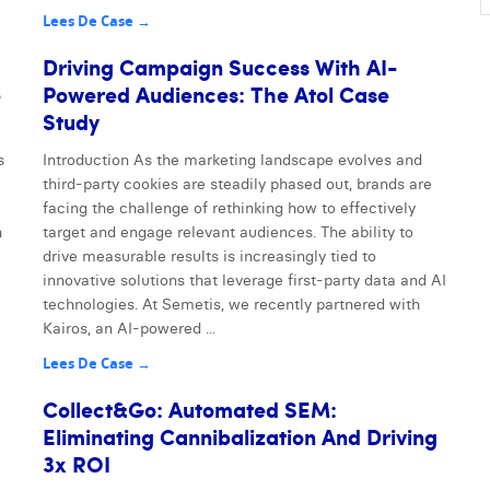
Lees De Case →
Driving Campaign Success With AI-
e
Powered Audiences: The Atol Case
Study
s
Introduction As the marketing landscape evolves and
third-party cookies are steadily phased out, brands are
facing the challenge of rethinking how to effectively
n
target and engage relevant audiences. The ability to
drive measurable results is increasingly tied to
innovative solutions that leverage first-party data and AI
–
technologies. At Semetis, we recently partnered with
Kairos, an AI-powered ...
Lees De Case →
Collect&Go: Automated SEM:
Eliminating Cannibalization And Driving
3x ROI