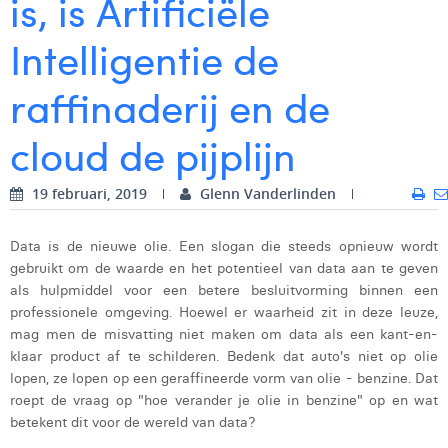
is, is Artificiële
Digital Business Intern
Dhan Claes
Intelligentie de
Diane Tremouroux
raffinaderij en de
Edouard Polet
cloud de pijplijn
Elio Civalleri
Eliott Pousset
19 februari, 2019
Glenn Vanderlinden
Floriane Defacqz
Data is de nieuwe olie. Een slogan die steeds opnieuw wordt
gebruikt om de waarde en het potentieel van data aan te geven
Glenn Vanderlinden
als hulpmiddel voor een betere besluitvorming binnen een
Hanne Van Loock
professionele omgeving. Hoewel er waarheid zit in deze leuze,
mag men de misvatting niet maken om data als een kant-en-
Janne Beke
klaar product af te schilderen. Bedenk dat auto's niet op olie
lopen, ze lopen op een geraffineerde vorm van olie - benzine. Dat
Jonas Geiregat
roept de vraag op "hoe verander je olie in benzine" op en wat
betekent dit voor de wereld van data?
Justine Cremer