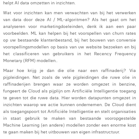
Victor Hayot
helpt AI data omzetten in inzichten.
Wat voor inzichten kan men verwachten van bij het verwerken
William Rezette
van data door deze AI / ML-algoritmen? Als het gaat om het
analyseren voor marketingdoeleinden, denk ik aan een paar
Yaël Vanhoe
voorbeelden. ML kan helpen bij het voorspellen van churn rates
op uw bestaande klantenbestand, bij het bouwen van conversie
voorspellingsmodellen op basis van uw website bezoeken en bij
het classificeren van gebruikers in het Recency Frequency
Monetary (RFM) modellen..
Maar hoe krijg je dan die olie naar een raffinaderij? Via
pijpleidingen. Net zoals de vele pijpleidingen die ruwe olie in
raffinaderijen brengen waar ze worden omgezet in benzine,
fungeert de Cloud als pijplijn om Artificiële Intelligentie toegang
te geven tot die ruwe data. Hier worden datapunten omgezet in
inzichten waarop we actie kunnen ondernemen. De Cloud dient
als toegangspoort tot Artificiële Intelligentie en stelt organisaties
in staat gebruik te maken van bestaande vooropgestelde
Machine Learning (en andere) modellen zonder een enorme kost
te gaan maken bij het uitbouwen van eigen infrastructuur.