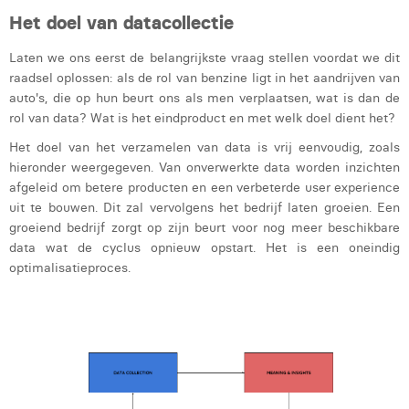
Het doel van datacollectie
Laura Rooseleer
Laten we ons eerst de belangrijkste vraag stellen voordat we dit
Laura Verhelst
raadsel oplossen: als de rol van benzine ligt in het aandrijven van
Lena Pignoloni
auto's, die op hun beurt ons als men verplaatsen, wat is dan de
rol van data? Wat is het eindproduct en met welk doel dient het?
Leonard Dierickx
Het doel van het verzamelen van data is vrij eenvoudig, zoals
hieronder weergegeven. Van onverwerkte data worden inzichten
Linda Kraim
afgeleid om betere producten en een verbeterde user experience
Lisa Protin
uit te bouwen. Dit zal vervolgens het bedrijf laten groeien. Een
groeiend bedrijf zorgt op zijn beurt voor nog meer beschikbare
Lore Fierens
data wat de cyclus opnieuw opstart. Het is een oneindig
optimalisatieproces.
Lotte Vranckx
Louis Nassogne
Lucas Taels
Manon Houppertz