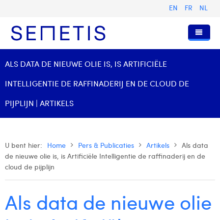
EN
FR
NL
Home
ALS DATA DE NIEUWE OLIE IS, IS ARTIFICIËLE
Diensten
INTELLIGENTIE DE RAFFINADERIJ EN DE CLOUD DE
Wie zijn wij
Digital Advertising
PIJPLIJN | ARTIKELS
Pers & Publicaties
Digital Business Intelligence
Onze Geschiedenis
Klanten
Technologie
Het Team
Artikels
U bent hier:
Home
Pers & Publicaties
Artikels
Als data
de nieuwe olie is, is Artificiële Intelligentie de raffinaderij en de
Vacatures
Trainingen
Onze Waarden
Presentaties en Cases
Anouk Allegaert
cloud de pijplijn
Contact
Omnicom Media Group
Persberichten
Strategy Director
Arthur Collard
Als data de nieuwe olie
Certificeringen
Digital Business Analyst
Camille Servais
Digital Business Consultant NL
Charlie Deschamps