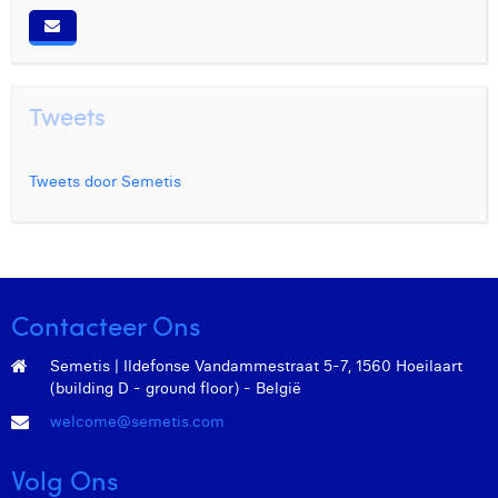
Tweets
Tweets door Semetis
Contacteer Ons
Semetis | Ildefonse Vandammestraat 5-7, 1560 Hoeilaart
(building D - ground floor) - België
welcome@semetis.com
Volg Ons