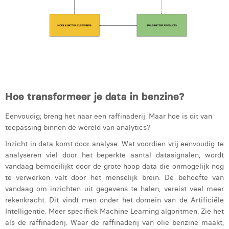
Margaux Marien
Margaux Snakkers
Mathias Segers
Matthias Langenaeker
Ninon Chevalier
Hoe transformeer je data in benzine?
Olivia Lohest
Eenvoudig; breng het naar een raffinaderij. Maar hoe is dit van
toepassing binnen de wereld van analytics?
Pieter Maesmans
Inzicht in data komt door analyse. Wat voordien vrij eenvoudig te
Sebastiaan Reeskamp
analyseren viel door het beperkte aantal datasignalen, wordt
vandaag bemoeilijkt door de grote hoop data die onmogelijk nog
Sven Bosschem
te verwerken valt door het menselijk brein. De behoefte van
vandaag om inzichten uit gegevens te halen, vereist veel meer
Thomas Kurevic
rekenkracht. Dit vindt men onder het domein van de Artificiële
Intelligentie. Meer specifiek Machine Learning algoritmen. Zie het
Thomas Riis
als de raffinaderij. Waar de raffinaderij van olie benzine maakt,