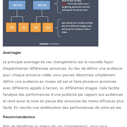
Margaux Marien
Margaux Snakkers
Mathias Segers
Matthias Langenaeker
Ninon Chevalier
Avantages
Olivia Lohest
Le principal avantage de ces changements est la nouvelle façon
d’expérimenter différentes annonces. Au lieu de définir une audience
Pieter Maesmans
pour chaque annonce créée, vous pouvez désormais simplement
définir une audience au niveau ad set et faire plusieurs annonces
Sebastiaan Reeskamp
avec différents appels à l’action, ou différentes images. Cela facilite
l’analyse des performances d’une publicité par rapport aux audiences
Sven Bosschem
et rend aussi la mise en pause des annonces les moins efficaces plus
Thomas Kurevic
facile. En résulte une amélioration des performances de votre ad set.
Recommandations
Thomas Riis
Afin de bénéficier au mieux de ces changements, nous vous