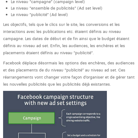
Le niveau “campagne” (campaign level)
Laura Rooseleer
Le niveau “ensemble de publicités” (Ad set level)
Le niveau “publicité” (Ad level)
Laura Verhelst
Les objectifs, tels que le clics sur le site, les conversions et les
interactions avec les publications etc. étaient définis au niveau
Lena Pignoloni
campagne. Les dates de début et de fin ainsi que le budget étaient
Leonard Dierickx
définis au niveau ad set. Enfin, les audiences, les enchères et les
placements étaient définis au niveau “publicité”.
Linda Kraim
Facebook déplace désormais les options des enchères, des audiences
Lisa Protin
et des placements de du niveau “publicité” au niveau ad set. Ces
réarrangements vont changer votre façon d’organiser et de gérer tant
Lore Fierens
les nouvelles publicités que les publicités déjà existantes.
Lotte Vranckx
Louis Nassogne
Lucas Taels
Manon Houppertz