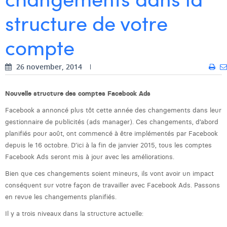
structure de votre
Digital Business Intern
Dhan Claes
Diane Tremouroux
compte
Edouard Polet
26 november, 2014
Elio Civalleri
Nouvelle structure des comptes Facebook Ads
Eliott Pousset
Facebook a annoncé plus tôt cette année des changements dans leur
Floriane Defacqz
gestionnaire de publicités (ads manager). Ces changements, d’abord
planifiés pour août, ont commencé à être implémentés par Facebook
Glenn Vanderlinden
depuis le 16 octobre. D’ici à la fin de janvier 2015, tous les comptes
Facebook Ads seront mis à jour avec les améliorations.
Hanne Van Loock
Bien que ces changements soient mineurs, ils vont avoir un impact
Janne Beke
conséquent sur votre façon de travailler avec Facebook Ads.
Passons
en revue les changements planifiés.
Jonas Geiregat
Il y a trois niveaux dans la structure actuelle:
Justine Cremer