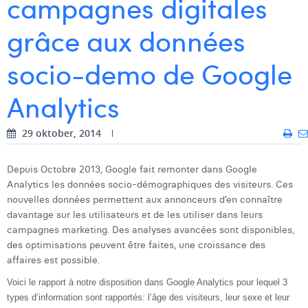
campagnes digitales
Digital Business Intern
Dhan Claes
grâce aux données
Diane Tremouroux
socio-demo de Google
Edouard Polet
Analytics
Elio Civalleri
Eliott Pousset
29 oktober, 2014
Floriane Defacqz
Depuis Octobre 2013, Google fait remonter dans Google
Analytics les données socio-démographiques des visiteurs. Ces
Glenn Vanderlinden
nouvelles données permettent aux annonceurs d’en connaître
Hanne Van Loock
davantage sur les utilisateurs et de les utiliser dans leurs
campagnes marketing. Des analyses avancées sont disponibles,
Janne Beke
des optimisations peuvent être faites, une croissance des
affaires est possible.
Jonas Geiregat
Voici le rapport à notre disposition dans Google Analytics pour lequel 3
Justine Cremer
types d’information sont rapportés: l’âge des visiteurs, leur sexe et leur