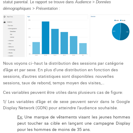
statut parental. Le rapport se trouve dans
Audience > Données
Laura Rooseleer
démographiques > Présentation
:
Laura Verhelst
Lena Pignoloni
Leonard Dierickx
Linda Kraim
Nous voyons ci-haut la distribution des sessions par catégorie
Lisa Protin
d’âge et par sexe. En plus d’une distribution en fonction des
sessions, d’autres statistiques sont disponibles: nouvelles
Lore Fierens
sessions, taux de rebond, temps moyen des visites,...
Lotte Vranckx
Ces variables peuvent être utiles dans plusieurs cas de figure:
1/ Les variables d’âge et de sexe peuvent servir dans le Google
Louis Nassogne
Display Network (GDN) pour atteindre l’audience souhaitée.
Lucas Taels
Ex:
Une marque de vêtements visant les jeunes hommes
peut toucher sa cible en lançant une campagne Display
Manon Houppertz
pour les hommes de moins de 35 ans.