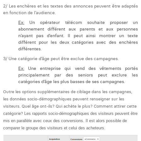
Margaux Marien
2/ Les enchères et les textes des annonces peuvent être adaptés
en fonction de l’audience.
Margaux Snakkers
Ex:
Un opérateur télécom souhaite proposer un
abonnement différent aux parents et aux personnes
Mathias Segers
n’ayant pas d’enfant. Il peut ainsi montrer un texte
différent pour les deux catégories avec des enchères
Matthias Langenaeker
différentes.
Ninon Chevalier
3/ Une catégorie d’âge peut être exclue des campagnes.
Olivia Lohest
Ex:
Une entreprise qui vend des vêtements portés
principalement par des seniors peut exclure les
Pieter Maesmans
catégories d’âge les plus basses de ses campagnes.
Outre les options supplémentaires de ciblage dans les campagnes,
Sebastiaan Reeskamp
les données socio-démographiques peuvent renseigner sur les
Sven Bosschem
visiteurs. Quel âge ont-ils? Qui achète le plus? Comment attirer cette
catégorie?
Les rapports socio-démographiques des visiteurs peuvent être
Thomas Kurevic
mis en parallèle avec ceux des conversions. Il est alors possible de
comparer le groupe des visiteurs et celui des acheteurs.
Thomas Riis