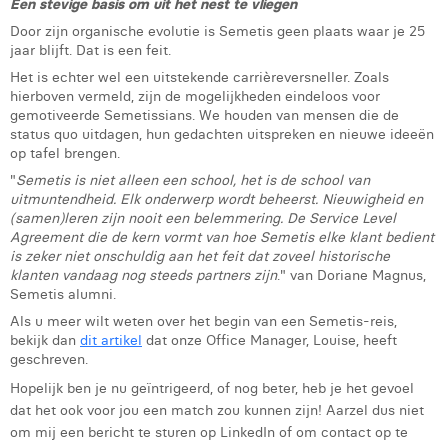
Een stevige basis om uit het nest te vliegen
Door zijn organische evolutie is Semetis geen plaats waar je 25
jaar blijft. Dat is een feit.
Het is echter wel een uitstekende carrièreversneller. Zoals
hierboven vermeld, zijn de mogelijkheden eindeloos voor
gemotiveerde Semetissians. We houden van mensen die de
status quo uitdagen, hun gedachten uitspreken en nieuwe ideeën
op tafel brengen.
"
Semetis is niet alleen een school, het is de school van
uitmuntendheid. Elk onderwerp wordt beheerst. Nieuwigheid en
(samen)leren zijn nooit een belemmering. De Service Level
Agreement die de kern vormt van hoe Semetis elke klant bedient
is zeker niet onschuldig aan het feit dat zoveel historische
klanten vandaag nog steeds partners zijn
." van Doriane Magnus,
Semetis alumni.
Als u meer wilt weten over het begin van een Semetis-reis,
bekijk dan
dit artikel
dat onze Office Manager, Louise, heeft
geschreven.
Hopelijk ben je nu geïntrigeerd, of nog beter, heb je het gevoel
dat het ook voor jou een match zou kunnen zijn! Aarzel dus niet
om mij een bericht te sturen op LinkedIn of om contact op te