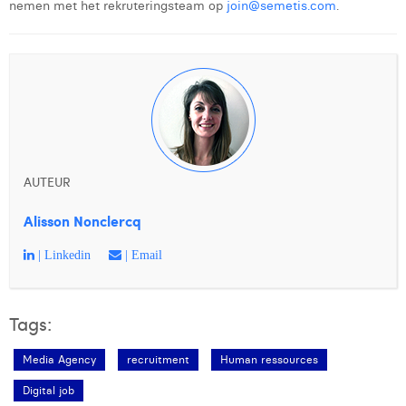
nemen met het rekruteringsteam op
join@semetis.com
.
AUTEUR
Alisson Nonclercq
| Linkedin
| Email
Tags:
Media Agency
recruitment
Human ressources
Digital job