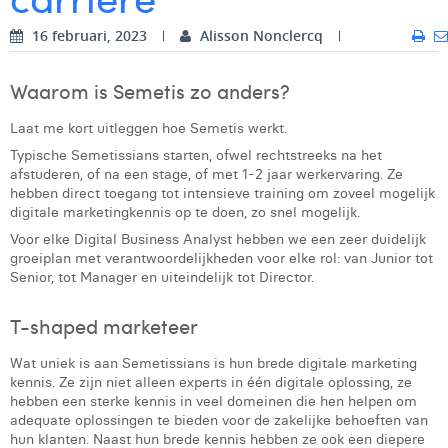
Digital Business Intern
Dhan Claes
16 februari, 2023
Alisson Nonclercq
Diane Tremouroux
Waarom is Semetis zo anders?
Edouard Polet
Laat me kort uitleggen hoe Semetis werkt.
Elio Civalleri
Typische Semetissians starten, ofwel rechtstreeks na het
afstuderen, of na een stage, of met 1-2 jaar werkervaring. Ze
Eliott Pousset
hebben direct toegang tot intensieve training om zoveel mogelijk
digitale marketingkennis op te doen, zo snel mogelijk.
Floriane Defacqz
Voor elke Digital Business Analyst hebben we een zeer duidelijk
groeiplan met verantwoordelijkheden voor elke rol: van Junior tot
Glenn Vanderlinden
Senior, tot Manager en uiteindelijk tot Director.
Hanne Van Loock
T-shaped marketeer
Janne Beke
Wat uniek is aan Semetissians is hun brede digitale marketing
kennis. Ze zijn niet alleen experts in één digitale oplossing, ze
Jonas Geiregat
hebben een sterke kennis in veel domeinen die hen helpen om
adequate oplossingen te bieden voor de zakelijke behoeften van
Justine Cremer
hun klanten. Naast hun brede kennis hebben ze ook een diepere