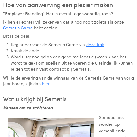
Hoe van aanwerving een plezier maken
Margaux Marien
"Employer Branding". Het is overal tegenwoordig, toch?
Margaux Snakkers
Ik ben er echter vrij zeker van dat u nog nooit zoiets als onze
Semetis Game
hebt gezien.
Mathias Segers
Dit is de deal:
Matthias Langenaeker
Registreer voor de Semetis Game via
deze link
.
Kraak de code.
Ninon Chevalier
Word uitgenodigd op een geheime locatie (wees klaar, het
wordt te gek) om spellen uit te voeren die uiteindelijk kunnen
Olivia Lohest
leiden tot een vast contract bij Semetis.
Wil je de ervaring van de winnaar van de Semetis Game van vorig
Pieter Maesmans
jaar horen, kijk dan
hier
.
Sebastiaan Reeskamp
Wat u krijgt bij Semetis
Sven Bosschem
Kansen om te schitteren
Thomas Kurevic
Semetisians
worden op
Thomas Riis
verschillende