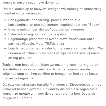
kennis in enkele specifieke domeinen.
Laura Rooseleer
Om die kennis op te bouwen, brengen wij training en onboarding
naar het volgende niveau:
Laura Verhelst
Een rigoureus “onboarding” proces, waarin alle
Lena Pignoloni
basisbeginselen aan bod komen, begeleid door een "Buddy".
Interne opleidingen die we "bootcamps" noemen.
Leonard Dierickx
Externe training op maat met experts.
Regelmatige presentaties over nieuwe trends door onze
Linda Kraim
partners (Google, Meta, TikTok, enz.).
Lunch met ondernemers die hun reis en ervaringen delen. We
Lisa Protin
noemen het "lunch & learns". Het zijn meestal eye-openers
en erg populair.
Lore Fierens
Zoals u kunt beoordelen, laten we onze mensen intern groeien.
We stellen alles in het werk om de Semetissians naar de
Lotte Vranckx
volgende stap van hun carrière te brengen en hen op de beste
manier te begeleiden.
Louis Nassogne
Dit betekent uiteraard dat alle Managers of Directeurs ooit in de
junior rol hebben gezeten. En dankzij die precieze organisatie
Lucas Taels
kunnen ze mentor zijn voor de generatie(s) na hen. Dat is de
magie van Semetis.
Manon Houppertz