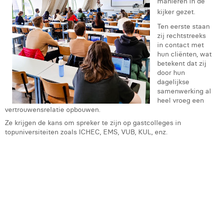
manieren in de
Victor Hayot
kijker gezet.
William Rezette
Ten eerste staan
zij rechtstreeks
Yaël Vanhoe
in contact met
hun cliënten, wat
betekent dat zij
door hun
dagelijkse
samenwerking al
heel vroeg een
vertrouwensrelatie opbouwen.
Ze krijgen de kans om spreker te zijn op gastcolleges in
topuniversiteiten zoals ICHEC, EMS, VUB, KUL, enz.