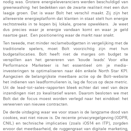
nodig was. Grotere energieleveranciers werden beschuldigd van
Margaux Marien
greenwashing: het bedekken van de zwarte realiteit met een dun
laagje groen. Dat is waar Bolt het verschil maakt. Zij zijn het
Margaux Snakkers
allereerste energieplatform dat klanten in staat stelt hun energie
rechtstreeks in te kopen bij lokale, groene opwekkers. Je weet
Mathias Segers
dus precies waar je energie vandaan komt en waar je geld
naartoe gaat. Een positionering waar de markt naar snakt.
Matthias Langenaeker
Ten tweede, met minder reclamebudgetten in vergelijking met de
traditionele spelers, moet Bolt voorzichtig zijn met hun
Ninon Chevalier
budgetallocaties. Bolt heeft niet de marges om budget te
verspillen aan het genereren van ‘koude leads'. Voor elke
Olivia Lohest
Performance Marketeer is het essentieel om je media-
investeringen te optimaliseren naar één enkele North Star KPI.
Pieter Maesmans
Aangezien de belangrijkste meetbare actie op de Bolt-website
het indienen van leadformulieren is, lag de focus op deze metric.
Sebastiaan Reeskamp
Uit de lead-tot-sales-rapporten bleek echter dat veel van deze
inzendingen niet zo kwalitatief waren. Daarom besloten we met
Sven Bosschem
Bolt dat de focus moest worden verlegd naar het einddoel: het
verwerven van nieuwe contracten.
Thomas Kurevic
De derde uitdaging waar we voor staan is de langzame dood van
cookies, wat niet nieuw is. De recente privacyregelgeving (GDPR,
Thomas Riis
CNIL) en technische implicaties (zoals iOS14 en ITP), zorgden
ervoor dat meetbaarheid, de ruggengraat van digitale marketing,