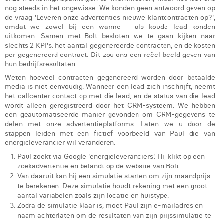
nog steeds in het ongewisse. We konden geen antwoord geven op
de vraag 'Leveren onze advertenties nieuwe klantcontracten op?',
omdat we zowel bij een warme - als koude lead konden
uitkomen. Samen met Bolt besloten we te gaan kijken naar
slechts 2 KPI's: het aantal gegenereerde contracten, en de kosten
per gegenereerd contract. Dit zou ons een reëel beeld geven van
hun bedrijfsresultaten.
Weten hoeveel contracten gegenereerd worden door betaalde
media is niet eenvoudig. Wanneer een lead zich inschrijft, neemt
het callcenter contact op met die lead, en de status van die lead
wordt alleen geregistreerd door het CRM-systeem. We hebben
een geautomatiseerde manier gevonden om CRM-gegevens te
delen met onze advertentieplatforms. Laten we u door de
stappen leiden met een fictief voorbeeld van Paul die van
energieleverancier wil veranderen:
Paul zoekt via Google 'energieleveranciers'. Hij klikt op een
zoekadvertentie en belandt op de website van Bolt.
Van daaruit kan hij een simulatie starten om zijn maandprijs
te berekenen. Deze simulatie houdt rekening met een groot
aantal variabelen zoals zijn locatie en huistype.
Zodra de simulatie klaar is, moet Paul zijn e-mailadres en
naam achterlaten om de resultaten van zijn prijssimulatie te