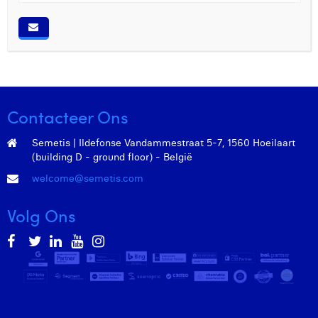
Contacteer Ons
Semetis | Ildefonse Vandammestraat 5-7, 1560 Hoeilaart
(building D - ground floor) - België
welcome@semetis.com
Volg Ons