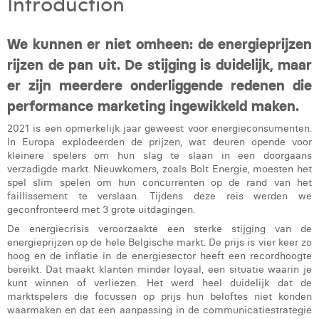
Introduction
Laura Rooseleer
We kunnen er niet omheen: de energieprijzen
Laura Verhelst
rijzen de pan uit. De stijging is duidelijk, maar
Lena Pignoloni
er zijn meerdere onderliggende redenen die
Leonard Dierickx
performance marketing ingewikkeld maken.
2021 is een opmerkelijk jaar geweest voor energieconsumenten.
Linda Kraim
In Europa explodeerden de prijzen, wat deuren opende voor
kleinere spelers om hun slag te slaan in een doorgaans
Lisa Protin
verzadigde markt. Nieuwkomers, zoals Bolt Energie, moesten het
spel slim spelen om hun concurrenten op de rand van het
Lore Fierens
faillissement te verslaan. Tijdens deze reis werden we
geconfronteerd met 3 grote uitdagingen.
Lotte Vranckx
De energiecrisis veroorzaakte een sterke stijging van de
energieprijzen op de hele Belgische markt. De prijs is vier keer zo
Louis Nassogne
hoog en de inflatie in de energiesector heeft een recordhoogte
bereikt. Dat maakt klanten minder loyaal, een situatie waarin je
Lucas Taels
kunt winnen of verliezen. Het werd heel duidelijk dat de
marktspelers die focussen op prijs hun beloftes niet konden
Manon Houppertz
waarmaken en dat een aanpassing in de communicatiestrategie