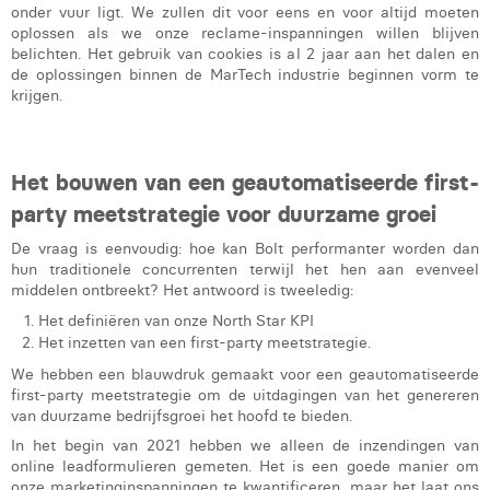
Victor Hayot
onder vuur ligt. We zullen dit voor eens en voor altijd moeten
oplossen als we onze reclame-inspanningen willen blijven
William Rezette
belichten. Het gebruik van cookies is al 2 jaar aan het dalen en
de oplossingen binnen de MarTech industrie beginnen vorm te
krijgen.
Yaël Vanhoe
Het bouwen van een geautomatiseerde first-
party meetstrategie voor duurzame groei
De vraag is eenvoudig: hoe kan Bolt performanter worden dan
hun traditionele concurrenten terwijl het hen aan evenveel
middelen ontbreekt? Het antwoord is tweeledig:
Het definiëren van onze North Star KPI
Het inzetten van een first-party meetstrategie.
We hebben een blauwdruk gemaakt voor een geautomatiseerde
first-party meetstrategie om de uitdagingen van het genereren
van duurzame bedrijfsgroei het hoofd te bieden.
In het begin van 2021 hebben we alleen de inzendingen van
online leadformulieren gemeten. Het is een goede manier om
onze marketinginspanningen te kwantificeren, maar het laat ons