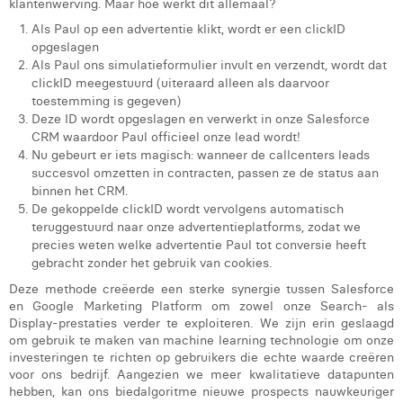
klantenwerving. Maar hoe werkt dit allemaal?
Als Paul op een advertentie klikt, wordt er een clickID
opgeslagen
Als Paul ons simulatieformulier invult en verzendt, wordt dat
clickID meegestuurd (uiteraard alleen als daarvoor
toestemming is gegeven)
Deze ID wordt opgeslagen en verwerkt in onze Salesforce
CRM waardoor Paul officieel onze lead wordt!
Nu gebeurt er iets magisch: wanneer de callcenters leads
succesvol omzetten in contracten, passen ze de status aan
binnen het CRM.
De gekoppelde clickID wordt vervolgens automatisch
teruggestuurd naar onze advertentieplatforms, zodat we
precies weten welke advertentie Paul tot conversie heeft
gebracht zonder het gebruik van cookies.
Deze methode creëerde een sterke synergie tussen Salesforce
en Google Marketing Platform om zowel onze Search- als
Display-prestaties verder te exploiteren. We zijn erin geslaagd
om gebruik te maken van machine learning technologie om onze
investeringen te richten op gebruikers die echte waarde creëren
voor ons bedrijf. Aangezien we meer kwalitatieve datapunten
hebben, kan ons biedalgoritme nieuwe prospects nauwkeuriger