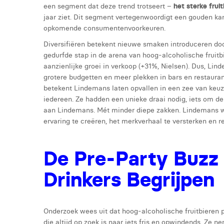
een segment dat deze trend trotseert –
het sterke frui
jaar ziet. Dit segment vertegenwoordigt een gouden kan
opkomende consumentenvoorkeuren.
Diversifiëren betekent nieuwe smaken introduceren door
gedurfde stap in de arena van hoog-alcoholische fruitbi
aanzienlijke groei in verkoop (+31%, Nielsen). Dus, L
grotere budgetten en meer plekken in bars en restauran
betekent Lindemans laten opvallen in een zee van keuze
iedereen. Ze hadden een unieke draai nodig, iets om d
aan Lindemans. Mét minder diepe zakken. Lindemans
ervaring te creëren, het merkverhaal te versterken en re
De Pre-Party Buzz
Drinkers Begrijpen
Onderzoek wees uit dat hoog-alcoholische fruitbieren 
die altijd op zoek is naar iets fris en opwindends. Ze