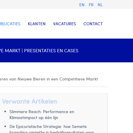
EN
FR
NL
UBLICATIES
KLANTEN
VACATURES
CONTACT
E MARKT | PRESENTATIES EN CASES
eren van Nieuwe Bieren in een Competitieve Markt
Verwante Artikelen
Slimmere Reach: Performance en
Klimaatimpact op één lijn
De Epicuristische Strategie: hoe Semetis
branding omzette in bedrijfsresultaten voor