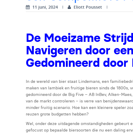
11 juni, 2024
Eliott Pousset
De Moeizame Strij
Navigeren door een
Gedomineerd door
In de wereld van bier staat Lindemans, een familiebedrij
maken van lambiek en fruitige bieren sinds de 1800s, voo
gedomineerd door de Big Five – AB InBev, Alken-Maes
van de markt controleren – is verre van benijdenswaa
minder fruitig scenario. Hoe kan een kleinere speler z
reuzen grote budgetten hebben?
Wel, onder deze uitdagende omstandigheden gebeurt er i
gefocust op bepaalde biersoorten die nu een daling erva