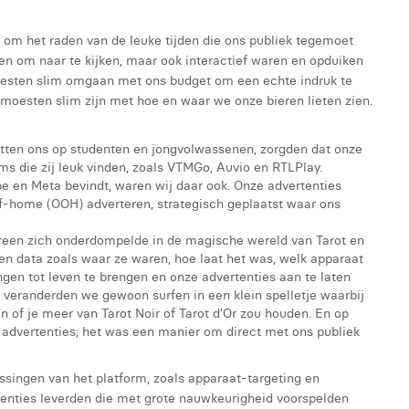
 om het raden van de leuke tijden die ons publiek tegemoet
en om naar te kijken, maar ook interactief waren en opduiken
oesten slim omgaan met ons budget om een echte indruk te
moesten slim zijn met hoe en waar we onze bieren lieten zien.
htten ons op studenten en jongvolwassenen, zorgden dat onze
ms die zij leuk vinden, zoals VTMGo, Auvio en RTLPlay.
e en Meta bevindt, waren wij daar ook. Onze advertenties
f-home (OOH) adverteren, strategisch geplaatst waar ons
ereen zich onderdompelde in de magische wereld van Tarot en
ten data zoals waar ze waren, hoe laat het was, welk apparaat
ngen tot leven te brengen en onze advertenties aan te laten
 veranderden we gewoon surfen in een klein spelletje waarbij
of je meer van Tarot Noir of Tarot d’Or zou houden. En op
 advertenties; het was een manier om direct met ons publiek
ssingen van het platform, zoals apparaat-targeting en
tenties leverden die met grote nauwkeurigheid voorspelden