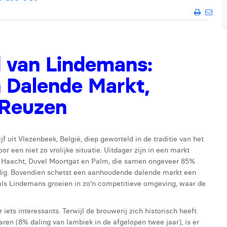
d van Lindemans:
 Dalende Markt,
 Reuzen
f uit Vlezenbeek, België, diep geworteld in de traditie van het
r een niet zo vrolijke situatie. Uitdager zijn in een markt
, Haacht, Duvel Moortgat en Palm, die samen ongeveer 85%
rdig. Bovendien schetst een aanhoudende dalende markt een
oals Lindemans groeien in zo'n competitieve omgeving, waar de
ets interessants. Terwijl de brouwerij zich historisch heeft
ren (8% daling van lambiek in de afgelopen twee jaar), is er