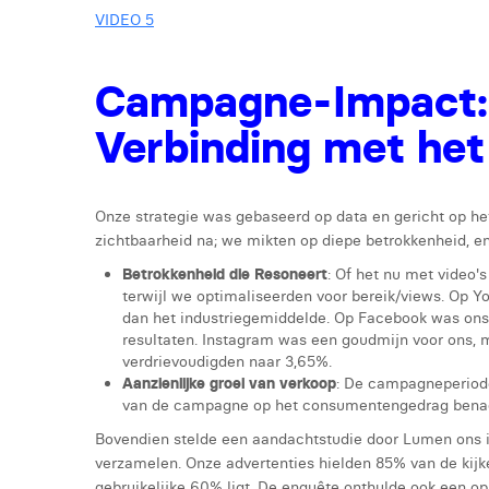
VIDEO 5
Campagne-Impact:
Verbinding met het
Onze strategie was gebaseerd op data en gericht op het
zichtbaarheid na; we mikten op diepe betrokkenheid, en
Betrokkenheid die Resoneert
: Of het nu met video'
terwijl we optimaliseerden voor bereik/views. Op Y
dan het industriegemiddelde. Op Facebook was ons 
resultaten. Instagram was een goudmijn voor ons, 
verdrievoudigden naar 3,65%.
Aanzienlijke groei van verkoop
: De campagneperiode
van de campagne op het consumentengedrag benad
Bovendien stelde een aandachtstudie door Lumen ons i
verzamelen. Onze advertenties hielden 85% van de kij
gebruikelijke 60% ligt. De enquête onthulde ook een op