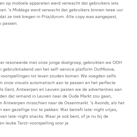
een op mobiele apparaten werd verwacht dat gebruikers iets
men. 's Middags werd verwacht dat gebruikers binnen twee uur
dat ze trek kregen in Pita/durum. Alle copy was aangepast,
u passen.
eer resoneerde met onze jonge doelgroep, gebruikten we OOH
 gebruikmakend van het self-service platform OutMoove,
voorspellingen tot leven zouden komen. We voegden zelfs
om onze visuals automatisch aan te passen en het perfecte
als Gent, Antwerpen en Leuven pasten we de advertenties aan
den dat iemand in Leuven naar de Oude Markt zou gaan,
in Antwerpen misschien naar de Ossenmarkt. 's Avonds, als het
en gezellige trui te pakken. Wat betreft late-night uitjes,
 late-night snacks. Waar je ook bent, of je nu bij de
n leuke Tarot-voorspelling voor je.