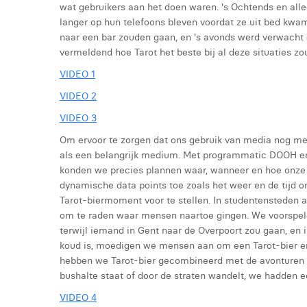
wat gebruikers aan het doen waren. 's Ochtends en all
langer op hun telefoons bleven voordat ze uit bed kwa
naar een bar zouden gaan, en 's avonds werd verwacht 
vermeldend hoe Tarot het beste bij al deze situaties zo
VIDEO 1
VIDEO 2
VIDEO 3
Om ervoor te zorgen dat ons gebruik van media nog m
als een belangrijk medium. Met programmatic DOOH en
konden we precies plannen waar, wanneer en hoe onze 
dynamische data points toe zoals het weer en de tijd 
Tarot-biermoment voor te stellen. In studentensteden 
om te raden waar mensen naartoe gingen. We voorspel
terwijl iemand in Gent naar de Overpoort zou gaan, en 
koud is, moedigen we mensen aan om een Tarot-bier en e
hebben we Tarot-bier gecombineerd met de avonturen van
bushalte staat of door de straten wandelt, we hadden ee
VIDEO 4