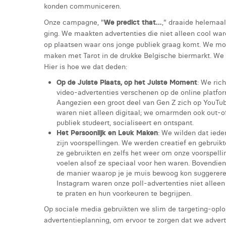
konden communiceren.
Onze campagne, "
We predict that...
," draaide helemaal
ging. We maakten advertenties die niet alleen cool war
op plaatsen waar ons jonge publiek graag komt. We m
maken met Tarot in de drukke Belgische biermarkt. We 
Hier is hoe we dat deden:
Op de Juiste Plaats, op het Juiste Moment
: We ric
video-advertenties verschenen op de online platfor
Aangezien een groot deel van Gen Z zich op YouTub
waren niet alleen digitaal; we omarmden ook out-o
publiek studeert, socialiseert en ontspant.
Het Persoonlijk en Leuk Maken
: We wilden dat ied
zijn voorspellingen. We werden creatief en gebruik
ze gebruikten en zelfs het weer om onze voorspelli
voelen alsof ze speciaal voor hen waren. Bovendien
de manier waarop je je muis bewoog kon suggereren 
Instagram waren onze poll-advertenties niet alleen
te praten en hun voorkeuren te begrijpen.
Op sociale media gebruikten we slim de targeting-oplo
advertentieplanning, om ervoor te zorgen dat we adver