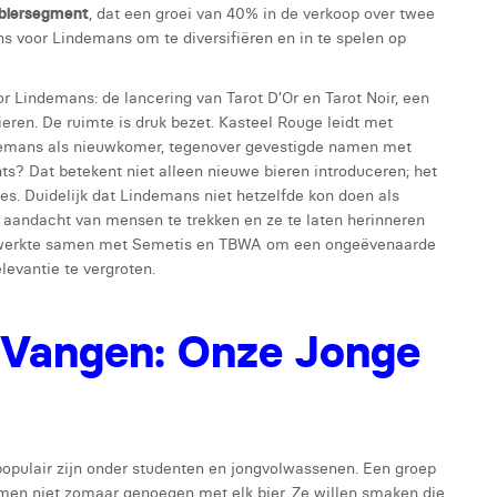
tbiersegment
, dat een groei van 40% in de verkoop over twee
s voor Lindemans om te diversifiëren en in te spelen op
 Lindemans: de lancering van Tarot D’Or en Tarot Noir, een
eren. De ruimte is druk bezet. Kasteel Rouge leidt met
indemans als nieuwkomer, tegenover gevestigde namen met
ts? Dat betekent niet alleen nieuwe bieren introduceren; het
s. Duidelijk dat Lindemans niet hetzelfde kon doen als
e aandacht van mensen te trekken en ze te laten herinneren
 werkte samen met Semetis en TBWA om een ongeëvenaarde
levantie te vergroten.
 Vangen: Onze Jonge
populair zijn onder studenten en jongvolwassenen. Een groep
 nemen niet zomaar genoegen met elk bier. Ze willen smaken die