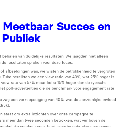
 Meetbaar Succes en
 Publiek
 behalen van duidelijke resultaten. We jaagden niet alleen
 de resultaten spreken voor deze focus.
s of afbeeldingen was, we wisten de betrokkenheid te vergroten
ouTube bereikten we een view ratio van 40%, wat 25% hoger is
view rate van 57% maar liefst 15% hoger dan de typische
met poll-advertenties die de benchmark voor engagement rate
 zag een verkoopstijging van 40%, wat de aanzienlijke invloed
rukt.
n staat om extra inzichten over onze campagne te
kers meer dan twee seconden betrokken, wat ver boven de
merkelijke voorkeur voor Tarot, waarbij gebruikers aangaven