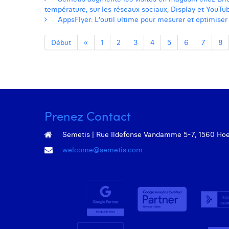
température, sur les réseaux sociaux, Display et YouTu
AppsFlyer: L'outil ultime pour mesurer et optimis
Début
«
1
2
3
4
5
6
7
8
Prenez Contact
Semetis | Rue Ildefonse Vandamme 5-7, 1560 Hoeil
welcome@semetis.com