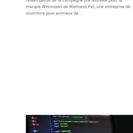
faisait partie de la campagne pré-estivale pour la
marque Whimzees de Wellness Pet, une entreprise de
nourriture pour animaux de...