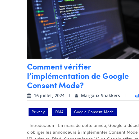
Comment vérifier
l’implémentation de Google
Consent Mode?
16 juillet, 2024
Margaux Snakkers
Privacy
DMA
Google Consent Mode
Introduction En mars de cette année, Google a décid
d'obliger les annonceurs à implémenter Consent Mode
V2, suite au DMA. Consent Mode V2 de Google offre un