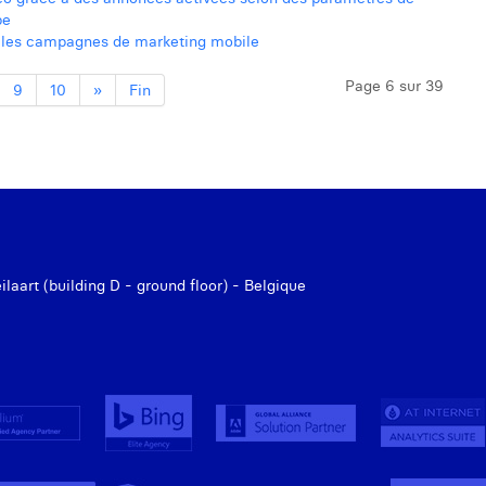
be
er les campagnes de marketing mobile
Page 6 sur 39
9
10
»
Fin
aart (building D - ground floor) - Belgique