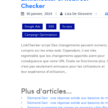
Checker
30 janvier, 2024
Lisa De Sloovere
Google Ads
SEA
Scripts
Campaign Optimization
LinkChecker script Des changements peuvent survenir,
compris sur les sites web. Cependant, il est très
regrettable que les changements apportés aient pour
conséquence que votre URL finale ne fonctionne plus. 
n'est pas seulement ennuyeux pour les utilisateurs et
leur expérience d'utilisation,...
Plus d'articles...
Demand Gen : une réponse solide aux besoins du m
Demand Gen : une réponse solide aux besoins du m
Semetis augmente les visites en magasin chez Bri