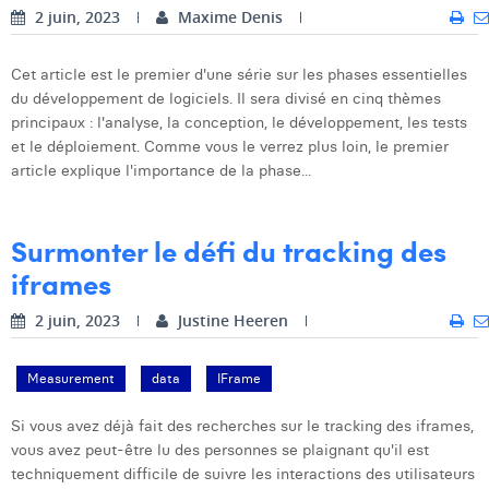
2 juin, 2023
Margaux Snakkers
Maxime Denis
Mathias Segers
Cet article est le premier d'une série sur les phases essentielles
du développement de logiciels. Il sera divisé en cinq thèmes
Matthias Langenaeker
principaux : l'analyse, la conception, le développement, les tests
et le déploiement. Comme vous le verrez plus loin, le premier
Ninon Chevalier
article explique l'importance de la phase...
Olivia Lohest
Pieter Maesmans
Surmonter le défi du tracking des
iframes
Sebastiaan Reeskamp
2 juin, 2023
Justine Heeren
Sven Bosschem
Thomas Kurevic
Measurement
data
IFrame
Thomas Riis
Si vous avez déjà fait des recherches sur le tracking des iframes,
vous avez peut-être lu des personnes se plaignant qu'il est
Victor Hayot
techniquement difficile de suivre les interactions des utilisateurs