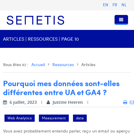
EN
FR
NL
Accueil
ARTICLES | RESSOURCES | PAGE 10
Services
Qui sommes-nous ?
Publicité Digitale
Vous êtes ici :
Accueil
Ressources
Articles
Ressources
Digital Business Intelligence
Notre histoire
Pourquoi mes données sont-elles
Clients
Technologie
L'équipe
Articles
différentes entre UA et GA4 ?
Rejoignez-nous
Formations
Nos valeurs
Présentations et Cas
Anouk Allegaert
6 juillet, 2023
Justine Heeren
Contact
Omnicom Media Group
Communiqués de presse
Digital Business Consultant NL
Arthur Collard
Web Analytics
Measurement
data
Certifications
Digital Business Analyst
Camille Servais
Vous avez probablement entendu parler, reçu un email ou aperçu
Digital Business Intern
Charlie Deschamps