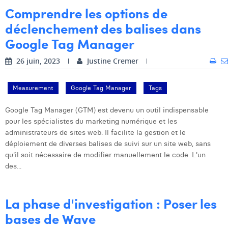
Comprendre les options de
Laura Verhelst
déclenchement des balises dans
Lena Pignoloni
Google Tag Manager
Leonard Dierickx
26 juin, 2023
Justine Cremer
Linda Kraim
Measurement
Google Tag Manager
Tags
Lisa Protin
Google Tag Manager (GTM) est devenu un outil indispensable
Lore Fierens
pour les spécialistes du marketing numérique et les
administrateurs de sites web. Il facilite la gestion et le
Lotte Vranckx
déploiement de diverses balises de suivi sur un site web, sans
Louis Nassogne
qu'il soit nécessaire de modifier manuellement le code. L'un
des...
Lucas Taels
Manon Houppertz
La phase d'investigation : Poser les
bases de Wave
Margaux Marien