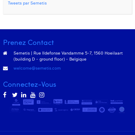
Tweets par Semetis
Prenez Contact
Semetis | Rue Ildefonse Vandamme 5-7, 1560 Hoeilaart
(building D - ground floor) - Belgique
welcome@semetis.com
Connectez-Vous