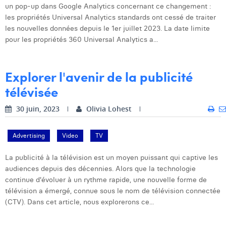
un pop-up dans Google Analytics concernant ce changement :
Dhan Claes
les propriétés Universal Analytics standards ont cessé de traiter
les nouvelles données depuis le 1er juillet 2023. La date limite
Diane Tremouroux
pour les propriétés 360 Universal Analytics a...
Edouard Polet
Explorer l'avenir de la publicité
Elio Civalleri
télévisée
Eliott Pousset
30 juin, 2023
Olivia Lohest
Floriane Defacqz
Advertising
Video
TV
Hanne Van Loock
Janne Beke
La publicité à la télévision est un moyen puissant qui captive les
audiences depuis des décennies. Alors que la technologie
Jonas Geiregat
continue d'évoluer à un rythme rapide, une nouvelle forme de
télévision a émergé, connue sous le nom de télévision connectée
Justine Cremer
(CTV). Dans cet article, nous explorerons ce...
Laura Rooseleer