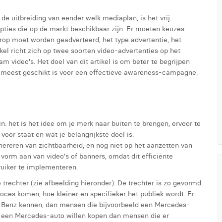
de uitbreiding van eender welk mediaplan, is het vrij
opties die op de markt beschikbaar zijn. Er moeten keuzes
op moet worden geadverteerd, het type advertentie, het
kel richt zich op twee soorten video-advertenties op het
 video's. Het doel van dit artikel is om beter te begrijpen
t meest geschikt is voor een effectieve awareness-campagne.
het is het idee om je merk naar buiten te brengen, ervoor te
oor staat en wat je belangrijkste doel is.
reren van zichtbaarheid, en nog niet op het aanzetten van
vorm aan van video's of banners, omdat dit efficiënte
ruiker te implementeren.
 trechter (zie afbeelding hieronder). De trechter is zo gevormd
oces komen, hoe kleiner en specifieker het publiek wordt. Er
-Benz kennen, dan mensen die bijvoorbeeld een Mercedes-
ie een Mercedes-auto willen kopen dan mensen die er