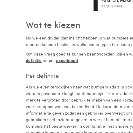
Wat te kiezen
Nu we een duidelijker inzicht hebben in wat bumpers e
moeten kunnen beslissen welke video types het beste pa
Om deze vraag goed te kunnen beantwoorden, kijken we
definitie
en per
experiment
.
Per definitie
Als we even terugkijken naar wat bumpers ads zijn volg
worden gevonden. Google stelt namelijk : "korte video
merk te vergroten door gebruik te maken van een kort
voor het opbouwen van bekendheid. De korte duur van h
informatie te geven zodat een gebruiker overweegt om
gebruikers snel inzicht te geven in wie je bent als merk
bumpers het beste werken in combinatie met andere yo
uitdaging kunnen zijn om een krachtige impact op gebr