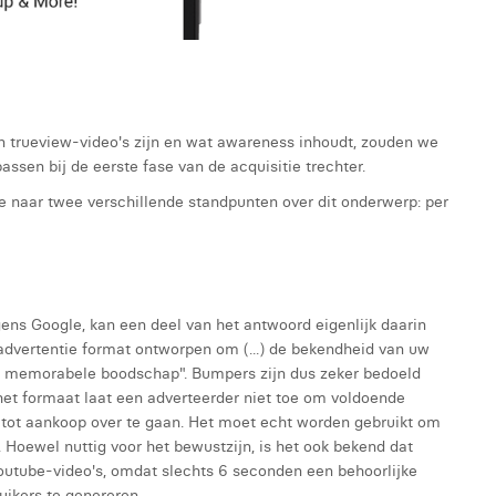
n trueview-video's zijn en wat awareness inhoudt, zouden we
ssen bij de eerste fase van de acquisitie trechter.
 naar twee verschillende standpunten over dit onderwerp: per
ens Google, kan een deel van het antwoord eigenlijk daarin
-advertentie format ontworpen om (...) de bekendheid van uw
e, memorabele boodschap". Bumpers zijn dus zeker bedoeld
et formaat laat een adverteerder niet toe om voldoende
 tot aankoop over te gaan. Het moet echt worden gebruikt om
. Hoewel nuttig voor het bewustzijn, is het ook bekend dat
utube-video's, omdat slechts 6 seconden een behoorlijke
uikers te genereren.