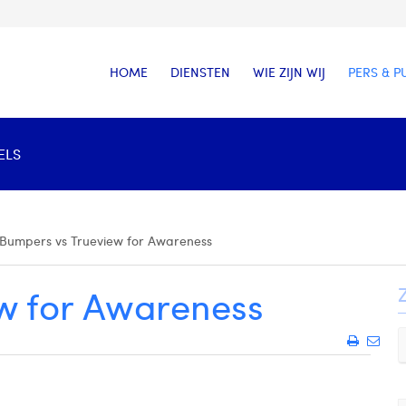
HOME
DIENSTEN
WIE ZIJN WIJ
PERS & P
ELS
Bumpers vs Trueview for Awareness
w for Awareness