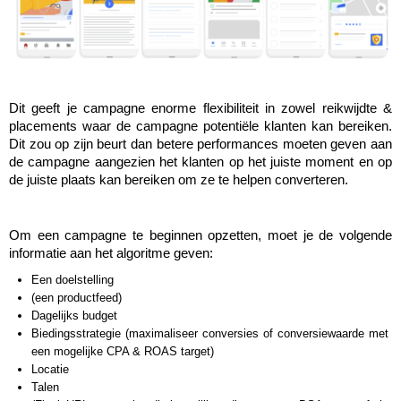
Laura Rooseleer
Laura Verhelst
Lena Pignoloni
Dit geeft je campagne enorme flexibiliteit in zowel reikwijdte & 
placements waar de campagne potentiële klanten kan bereiken. 
Leonard Dierickx
Dit zou op zijn beurt dan betere performances moeten geven aan 
de campagne aangezien het klanten op het juiste moment en op 
Linda Kraim
de juiste plaats kan bereiken om ze te helpen converteren.
Lisa Protin
Lore Fierens
Om een campagne te beginnen opzetten, moet je de volgende 
informatie aan het algoritme geven:
Lotte Vranckx
Een doelstelling
(een productfeed)
Louis Nassogne
Dagelijks budget
Biedingsstrategie (maximaliseer conversies of conversiewaarde met 
Lucas Taels
een mogelijke CPA & ROAS target)
Locatie
Manon Houppertz
Talen