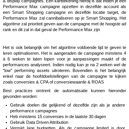
& display campagnes. Een kanttekening hierbij is dat indien je een 
Performance Max campagne opzetten in dezelfde account als 
een Smart Shopping campagne en dezelfde locatie target, de 
Performance Max zal cannibaliseren op je Smart Shopping. Het 
algoritme zal prioriteit geven aan de campagne met de hoogste ad 
rank en dit zal in dat geval de Performance Max zijn
Het is ook belangrijk om het algoritme voldoende tijd te geven te 
leren optimaliseren. Het is aangeraden de campagne minstens 4 
à 6 weken te laten lopen voor je aanpassingen maakt of de 
performances analyseert. Indien nodig kan je na 2 weken wel de 
“low” performing assets uitroteren. Bovendien is het belangrijk 
enkel naar de hoofddoelstellingen van de campagne te kijken 
zoals conversies & CPA of conversiewaarde & ROAS
Best practices omtrent de automatisatie kunnen hieronder 
gevonden worden:
Gebruik doelen die gelijkend of dezelfde zijn als je andere 
performance campagnes
Heb minstens 15 conversies in de laatste 30 dagen
Gebruik Data Driven Attribution
Vermijd lage budgetten. Als de campagne limited is door 