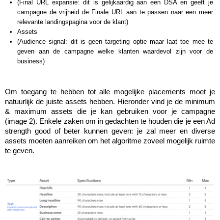
(Final URL expansie: dit is gelijkaardig aan een DSA en geeft je 
Margaux Marien
campagne de vrijheid de Finale URL aan te passen naar een meer 
relevante landingspagina voor de klant)
Margaux Snakkers
Assets
(Audience signal: dit is geen targeting optie maar laat toe mee te 
Mathias Segers
geven aan de campagne welke klanten waardevol zijn voor de 
business)
Matthias Langenaeker
Ninon Chevalier
Om toegang te hebben tot alle mogelijke placements moet je 
natuurlijk de juiste assets hebben. Hieronder vind je de minimum 
Olivia Lohest
& maximum assets die je kan gebruiken voor je campagne 
(image 2). Enkele zaken om in gedachten te houden die je een Ad 
Pieter Maesmans
strength good of beter kunnen geven: je zal meer en diverse 
assets moeten aanreiken om het algoritme zoveel mogelijk ruimte 
Sebastiaan Reeskamp
te geven.
Sven Bosschem
Thomas Kurevic
Thomas Riis