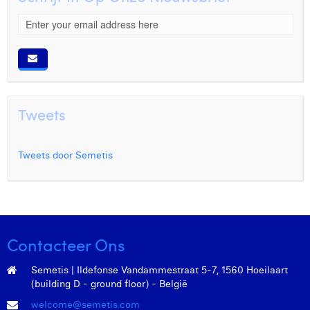
Tweets
Tweets door Semetis
Contacteer Ons
Semetis | Ildefonse Vandammestraat 5-7, 1560 Hoeilaart
(building D - ground floor) - België
welcome@semetis.com