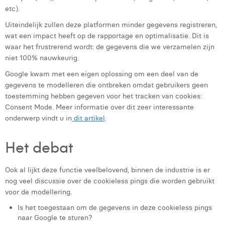
Margaux Marien
etc).
Uiteindelijk zullen deze platformen minder gegevens registreren,
Margaux Snakkers
wat een impact heeft op de rapportage en optimalisatie. Dit is
waar het frustrerend wordt: de gegevens die we verzamelen zijn
Mathias Segers
niet 100% nauwkeurig.
Matthias Langenaeker
Google kwam met een eigen oplossing om een ​​deel van de
gegevens te modelleren die ontbreken omdat gebruikers geen
Ninon Chevalier
toestemming hebben gegeven voor het tracken van cookies:
Consent Mode. Meer informatie over dit zeer interessante
Olivia Lohest
onderwerp vindt u in
dit artikel
.
Pieter Maesmans
Het debat
Sebastiaan Reeskamp
Sven Bosschem
Ook al lijkt deze functie veelbelovend, binnen de industrie is er
nog veel discussie over de cookieless pings die worden gebruikt
Thomas Kurevic
voor de modellering.
Is het toegestaan om de gegevens in deze cookieless pings
Thomas Riis
naar Google te sturen?