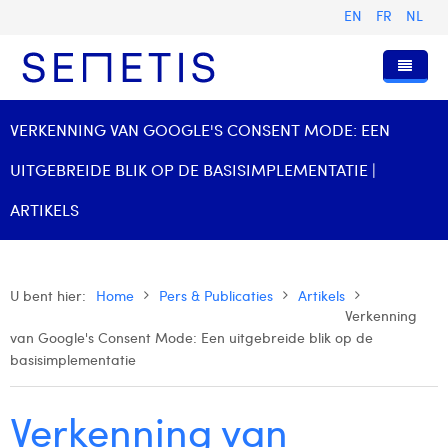
EN
FR
NL
Home
VERKENNING VAN GOOGLE'S CONSENT MODE: EEN
Diensten
UITGEBREIDE BLIK OP DE BASISIMPLEMENTATIE |
Wie zijn wij
Digital Advertising
ARTIKELS
Pers & Publicaties
Digital Business Intelligence
Onze Geschiedenis
Klanten
Technologie
Het Team
Artikels
U bent hier:
Home
Pers & Publicaties
Artikels
Verkenning
Vacatures
Trainingen
Onze Waarden
Presentaties en Cases
Anouk Allegaert
van Google's Consent Mode: Een uitgebreide blik op de
Contact
basisimplementatie
Omnicom Media Group
Persberichten
Strategy Director
Arthur Collard
Certificeringen
Digital Business Analyst
Camille Servais
Verkenning van
Digital Business Consultant NL
Charlie Deschamps