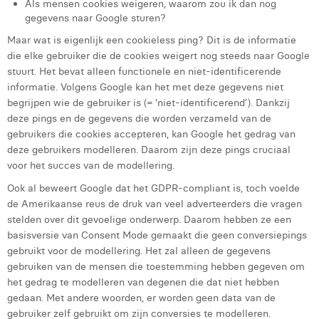
Als mensen cookies weigeren, waarom zou ik dan nog
Victor Hayot
gegevens naar Google sturen?
William Rezette
Maar wat is eigenlijk een cookieless ping? Dit is de informatie
die elke gebruiker die de cookies weigert nog steeds naar Google
Yaël Vanhoe
stuurt. Het bevat alleen functionele en niet-identificerende
informatie. Volgens Google kan het met deze gegevens niet
begrijpen wie de gebruiker is (= ‘niet-identificerend’). Dankzij
deze pings en de gegevens die worden verzameld van de
gebruikers die cookies accepteren, kan Google het gedrag van
deze gebruikers modelleren. Daarom zijn deze pings cruciaal
voor het succes van de modellering.
Ook al beweert Google dat het GDPR-compliant is, toch voelde
de Amerikaanse reus de druk van veel adverteerders die vragen
stelden over dit gevoelige onderwerp. Daarom hebben ze een
basisversie van Consent Mode gemaakt die geen conversiepings
gebruikt voor de modellering. Het zal alleen de gegevens
gebruiken van de mensen die toestemming hebben gegeven om
het gedrag te modelleren van degenen die dat niet hebben
gedaan. Met andere woorden, er worden geen data van de
gebruiker zelf gebruikt om zijn conversies te modelleren.