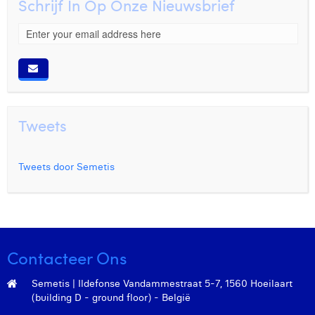
Schrijf In Op Onze Nieuwsbrief
Tweets
Tweets door Semetis
Contacteer Ons
Semetis | Ildefonse Vandammestraat 5-7, 1560 Hoeilaart
(building D - ground floor) - België