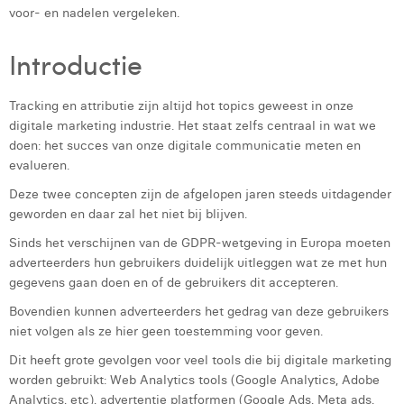
voor- en nadelen vergeleken.
Laura Rooseleer
Introductie
Laura Verhelst
Lena Pignoloni
Tracking en attributie zijn altijd hot topics geweest in onze
digitale marketing industrie. Het staat zelfs centraal in wat we
Leonard Dierickx
doen: het succes van onze digitale communicatie meten en
evalueren.
Linda Kraim
Deze twee concepten zijn de afgelopen jaren steeds uitdagender
Lisa Protin
geworden en daar zal het niet bij blijven.
Lore Fierens
Sinds het verschijnen van de GDPR-wetgeving in Europa moeten
adverteerders hun gebruikers duidelijk uitleggen wat ze met hun
Lotte Vranckx
gegevens gaan doen en of de gebruikers dit accepteren.
Louis Nassogne
Bovendien kunnen adverteerders het gedrag van deze gebruikers
niet volgen als ze hier geen toestemming voor geven.
Lucas Taels
Dit heeft grote gevolgen voor veel tools die bij digitale marketing
worden gebruikt: Web Analytics tools (Google Analytics, Adobe
Manon Houppertz
Analytics, etc), advertentie platformen (Google Ads, Meta ads,