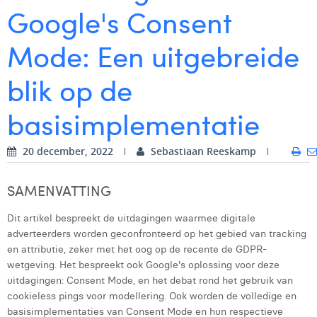
Google's Consent
Digital Business Intern
Dhan Claes
Mode: Een uitgebreide
Diane Tremouroux
blik op de
Edouard Polet
Elio Civalleri
basisimplementatie
Eliott Pousset
20 december, 2022
Sebastiaan Reeskamp
Floriane Defacqz
SAMENVATTING
Glenn Vanderlinden
Dit artikel bespreekt de uitdagingen waarmee digitale
Hanne Van Loock
adverteerders worden geconfronteerd op het gebied van tracking
Janne Beke
en attributie, zeker met het oog op de recente de GDPR-
wetgeving. Het bespreekt ook Google's oplossing voor deze
Jonas Geiregat
uitdagingen: Consent Mode, en het debat rond het gebruik van
cookieless pings voor modellering. Ook worden de volledige en
Justine Cremer
basisimplementaties van Consent Mode en hun respectieve